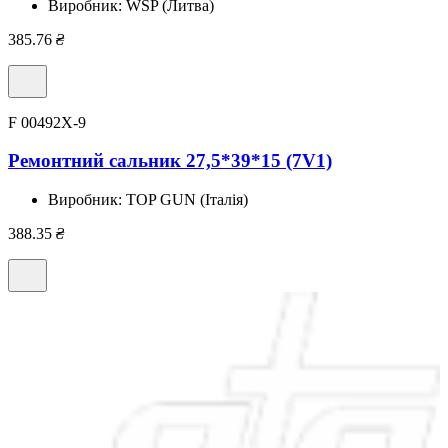
Виробник:
WSP (Литва)
385.76
₴
F 00492X-9
Ремонтний сальник 27,5*39*15 (7V1)
Виробник:
TOP GUN (Італія)
388.35
₴