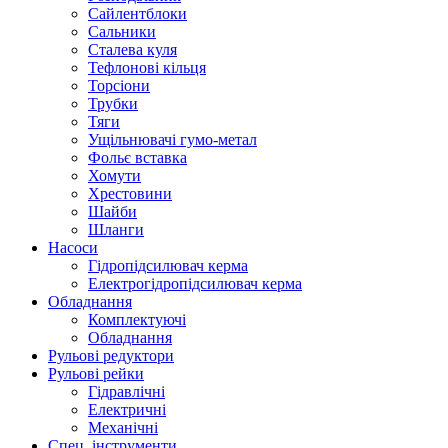
Сайлентблоки
Сальники
Сталева куля
Тефлонові кільця
Торсіони
Трубки
Тяги
Ущільнювачі гумо-метал
Фольє вставка
Хомути
Хрестовини
Шайби
Шланги
Насоси
Гідропідсилювач керма
Електрогідропідсилювач керма
Обладнання
Комплектуючі
Обладнання
Рульові редуктори
Рульові рейки
Гідравлічні
Електричні
Механічні
Спец. інструменти