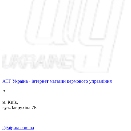
АТГ Україна - інтернет магазин кермового управління
м. Київ,
вул.Лаврухіна 7Б
i@atg-ua.com.ua