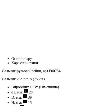
Опис товару
Характеристики
Сальник рульової рейки, арт.F00754
Сальник 28*39*15 (7V2A)
Виробник:
CFW (Німеччина)
d1, мм:
28
D, мм:
39
H, мм:
15