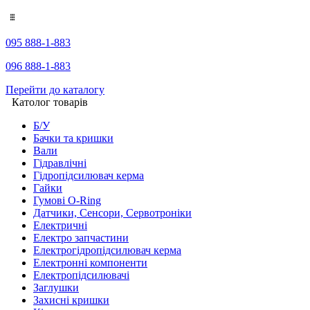
095 888-1-883
096 888-1-883
Перейти до каталогу
Католог товарів
Б/У
Бачки та кришки
Вали
Гідравлічні
Гідропідсилювач керма
Гайки
Гумові O-Ring
Датчики, Сенсори, Сервотроніки
Електричні
Електро запчастини
Електрогідропідсилювач керма
Електронні компоненти
Електропідсилювачі
Заглушки
Захисні кришки