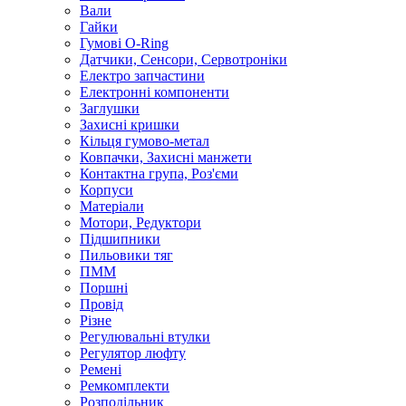
Вали
Гайки
Гумові O-Ring
Датчики, Сенсори, Сервотроніки
Електро запчастини
Електронні компоненти
Заглушки
Захисні кришки
Кільця гумово-метал
Ковпачки, Захисні манжети
Контактна група, Роз'єми
Корпуси
Матеріали
Мотори, Редуктори
Підшипники
Пильовики тяг
ПММ
Поршні
Провід
Різне
Регулювальні втулки
Регулятор люфту
Ремені
Ремкомплекти
Розподільник