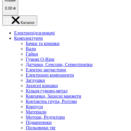
Кошик
0.00
₴
Каталог
Електропідсилювачі
Комплектуючі
Бачки та кришки
Вали
Гайки
Гумові O-Ring
Датчики, Сенсори, Сервотроніки
Електро запчастини
Електронні компоненти
Заглушки
Захисні кришки
Кільця гумово-метал
Ковпачки, Захисні манжети
Контактна група, Роз'єми
Корпуси
Матеріали
Мотори, Редуктори
Підшипники
Пильовики тяг