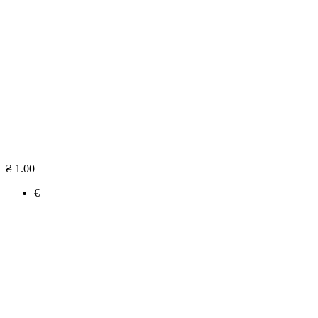
₴ 1.00
€