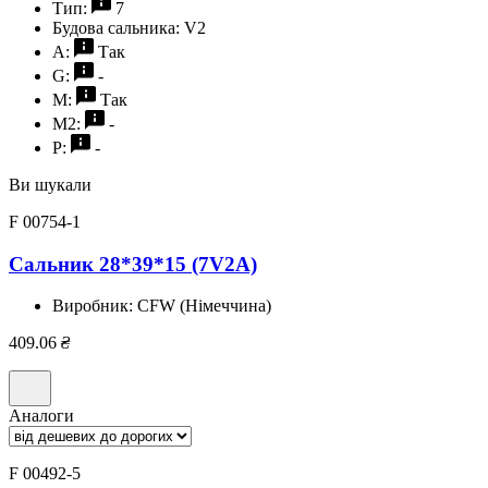
Тип:
7
Будова сальника:
V2
A:
Так
G:
-
M:
Так
M2:
-
P:
-
Ви шукали
F 00754-1
Сальник 28*39*15 (7V2A)
Виробник:
CFW (Німеччина)
409.06
₴
Аналоги
F 00492-5