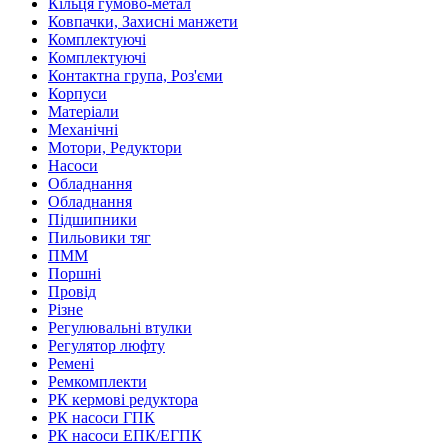
Кільця гумово-метал
Ковпачки, Захисні манжети
Комплектуючі
Комплектуючі
Контактна група, Роз'єми
Корпуси
Матеріали
Механічні
Мотори, Редуктори
Насоси
Обладнання
Обладнання
Підшипники
Пильовики тяг
ПММ
Поршні
Провід
Різне
Регулювальні втулки
Регулятор люфту
Ремені
Ремкомплекти
РК кермові редуктора
РК насоси ГПК
РК насоси ЕПК/ЕГПК