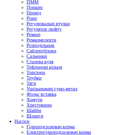
ПММ
Поршні
Провід
Різне
Регулювальні втулки
Регулятор люфту
Ремені
Ремкомплекти
Розподільник
Сайлентблоки
Сальники
Сталева куля
Тефлонові кільця
Торсіони
Трубки
Тяги
Ущільнювачі гумо-метал
Фольє вставка
Хомути
Хрестовини
Шайби
Шланги
Насоси
Гідропідсилювач керма
Електрогідропідсилювач керма