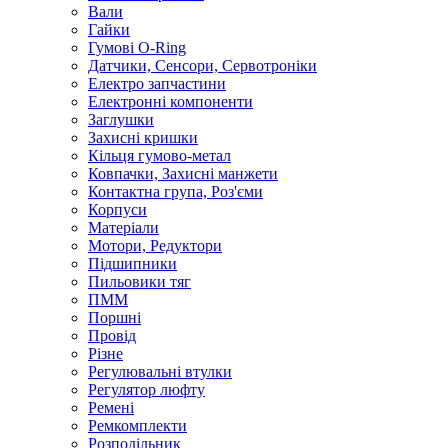
Вали
Гайки
Гумові O-Ring
Датчики, Сенсори, Сервотроніки
Електро запчастини
Електронні компоненти
Заглушки
Захисні кришки
Кільця гумово-метал
Ковпачки, Захисні манжети
Контактна група, Роз'єми
Корпуси
Матеріали
Мотори, Редуктори
Підшипники
Пильовики тяг
ПММ
Поршні
Провід
Різне
Регулювальні втулки
Регулятор люфту
Ремені
Ремкомплекти
Розподільник