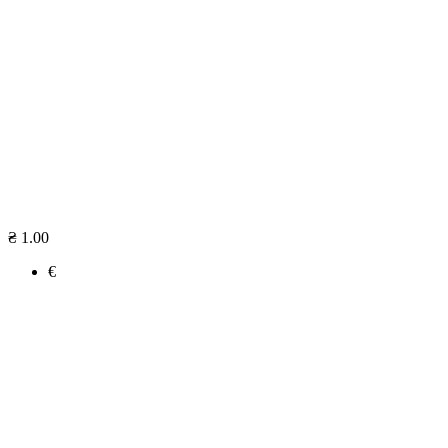
₴ 1.00
€