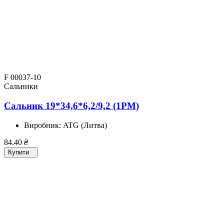
F 00037-10
Сальники
Сальник 19*34,6*6,2/9,2 (1PM)
Виробник:
ATG (Литва)
84.40
₴
Купити