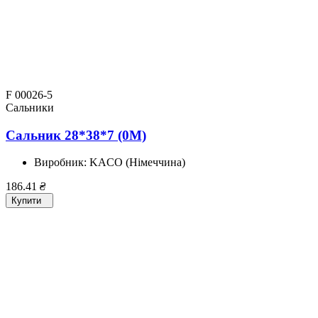
F 00026-5
Сальники
Сальник 28*38*7 (0M)
Виробник:
KACO (Німеччина)
186.41
₴
Купити