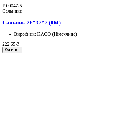
F 00047-5
Сальники
Сальник 26*37*7 (0M)
Виробник:
KACO (Німеччина)
222.65
₴
Купити