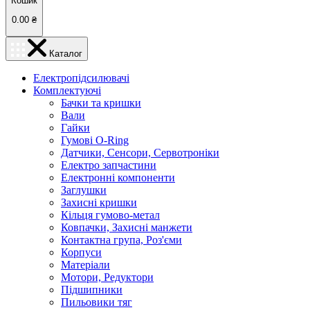
Кошик
0.00
₴
Каталог
Електропідсилювачі
Комплектуючі
Бачки та кришки
Вали
Гайки
Гумові O-Ring
Датчики, Сенсори, Сервотроніки
Електро запчастини
Електронні компоненти
Заглушки
Захисні кришки
Кільця гумово-метал
Ковпачки, Захисні манжети
Контактна група, Роз'єми
Корпуси
Матеріали
Мотори, Редуктори
Підшипники
Пильовики тяг