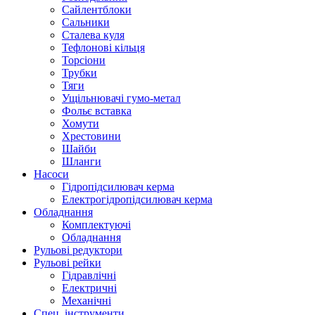
Сайлентблоки
Сальники
Сталева куля
Тефлонові кільця
Торсіони
Трубки
Тяги
Ущільнювачі гумо-метал
Фольє вставка
Хомути
Хрестовини
Шайби
Шланги
Насоси
Гідропідсилювач керма
Електрогідропідсилювач керма
Обладнання
Комплектуючі
Обладнання
Рульові редуктори
Рульові рейки
Гідравлічні
Електричні
Механічні
Спец. інструменти