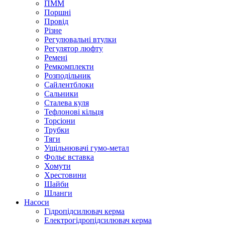
ПММ
Поршні
Провід
Різне
Регулювальні втулки
Регулятор люфту
Ремені
Ремкомплекти
Розподільник
Сайлентблоки
Сальники
Сталева куля
Тефлонові кільця
Торсіони
Трубки
Тяги
Ущільнювачі гумо-метал
Фольє вставка
Хомути
Хрестовини
Шайби
Шланги
Насоси
Гідропідсилювач керма
Електрогідропідсилювач керма