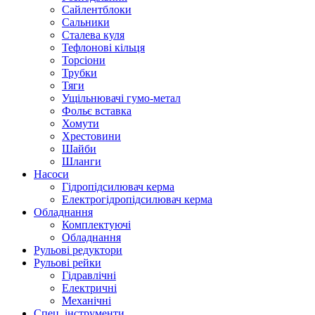
Сайлентблоки
Сальники
Сталева куля
Тефлонові кільця
Торсіони
Трубки
Тяги
Ущільнювачі гумо-метал
Фольє вставка
Хомути
Хрестовини
Шайби
Шланги
Насоси
Гідропідсилювач керма
Електрогідропідсилювач керма
Обладнання
Комплектуючі
Обладнання
Рульові редуктори
Рульові рейки
Гідравлічні
Електричні
Механічні
Спец. інструменти