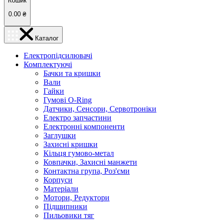
Кошик
0.00
₴
Каталог
Електропідсилювачі
Комплектуючі
Бачки та кришки
Вали
Гайки
Гумові O-Ring
Датчики, Сенсори, Сервотроніки
Електро запчастини
Електронні компоненти
Заглушки
Захисні кришки
Кільця гумово-метал
Ковпачки, Захисні манжети
Контактна група, Роз'єми
Корпуси
Матеріали
Мотори, Редуктори
Підшипники
Пильовики тяг