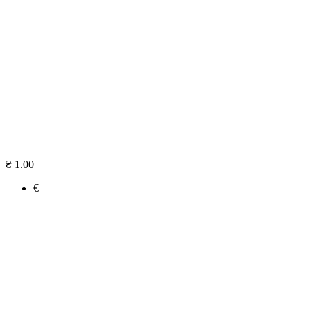
₴ 1.00
€