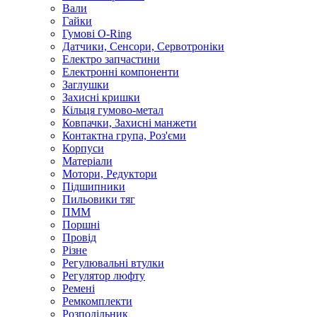
Вали
Гайки
Гумові O-Ring
Датчики, Сенсори, Сервотроніки
Електро запчастини
Електронні компоненти
Заглушки
Захисні кришки
Кільця гумово-метал
Ковпачки, Захисні манжети
Контактна група, Роз'єми
Корпуси
Матеріали
Мотори, Редуктори
Підшипники
Пильовики тяг
ПММ
Поршні
Провід
Різне
Регулювальні втулки
Регулятор люфту
Ремені
Ремкомплекти
Розподільник