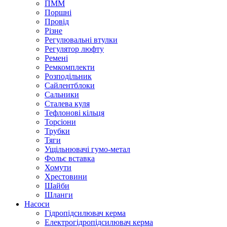
ПММ
Поршні
Провід
Різне
Регулювальні втулки
Регулятор люфту
Ремені
Ремкомплекти
Розподільник
Сайлентблоки
Сальники
Сталева куля
Тефлонові кільця
Торсіони
Трубки
Тяги
Ущільнювачі гумо-метал
Фольє вставка
Хомути
Хрестовини
Шайби
Шланги
Насоси
Гідропідсилювач керма
Електрогідропідсилювач керма