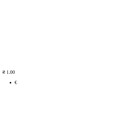
₴ 1.00
€