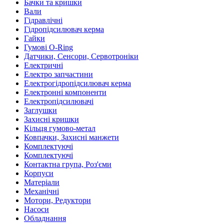
Бачки та кришки
Вали
Гідравлічні
Гідропідсилювач керма
Гайки
Гумові O-Ring
Датчики, Сенсори, Сервотроніки
Електричні
Електро запчастини
Електрогідропідсилювач керма
Електронні компоненти
Електропідсилювачі
Заглушки
Захисні кришки
Кільця гумово-метал
Ковпачки, Захисні манжети
Комплектуючі
Комплектуючі
Контактна група, Роз'єми
Корпуси
Матеріали
Механічні
Мотори, Редуктори
Насоси
Обладнання