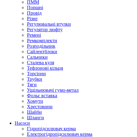
ПММ
Поршні
Провід
Різне
Регулювальні втулки
Регулятор люфту
Ремені
Ремкомплекти
Розподільник
Сайлентблоки
Сальники
Сталева куля
Тефлонові кільця
Торсіони
Трубки
Тяги
Ущільнювачі гумо-метал
Фольє вставка
Хомути
Хрестовини
Шайби
Шланги
Насоси
Гідропідсилювач керма
Електрогідропідсилювач керма