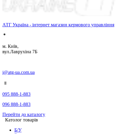
АТГ Україна - інтернет магазин кермового управління
м. Київ,
вул.Лаврухіна 7Б
i@atg-ua.com.ua
095 888-1-883
096 888-1-883
Перейти до каталогу
Католог товарів
Б/У