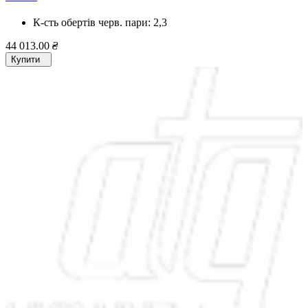
К-сть обертів черв. пари:
2,3
44 013.00
₴
Купити