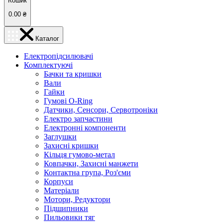
Кошик
0.00
₴
Каталог
Електропідсилювачі
Комплектуючі
Бачки та кришки
Вали
Гайки
Гумові O-Ring
Датчики, Сенсори, Сервотроніки
Електро запчастини
Електронні компоненти
Заглушки
Захисні кришки
Кільця гумово-метал
Ковпачки, Захисні манжети
Контактна група, Роз'єми
Корпуси
Матеріали
Мотори, Редуктори
Підшипники
Пильовики тяг