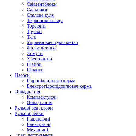
Сайлентблоки
Сальники
Сталева куля
Тефлонові кільця
Торсіони
Трубки
Тяги
Ущільнювачі гумо-метал
Фольє вставка
Хомути
Хрестовини
Шайби
Шланги
Насоси
Гідропідсилювач керма
Електрогідропідсилювач керма
Обладнання
Комплектуючі
Обладнання
Рульові редуктори
Рульові рейки
Гідравлічні
Електричні
Механічні
Спец. інструменти