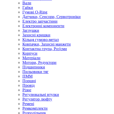
Вали
Гайки
Гумові O-Ring
Датчики, Сенсори, Сервотроніки
Електро запчастини
Електронні компоненти
Заглушки
Захисні кришки
Кільця гумово-метал
Ковпачки, Захисні манжети
Контактна група, Роз'єми
Корпуси
Матеріали
Мотори, Редуктори
Підшипники
Пильовики тяг
ПММ
Поршні
Провід
Різне
Регулювальні втулки
Регулятор люфту
Ремені
Ремкомплекти
Розподільник