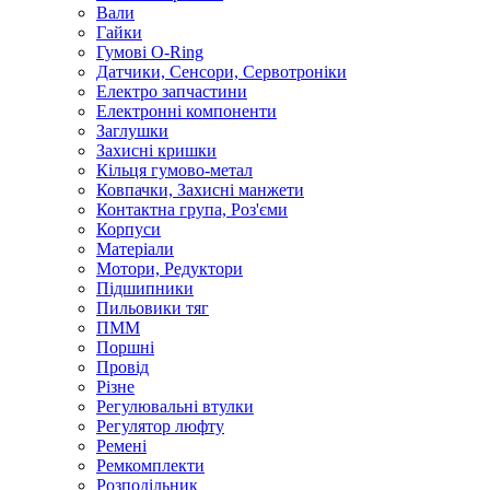
Вали
Гайки
Гумові O-Ring
Датчики, Сенсори, Сервотроніки
Електро запчастини
Електронні компоненти
Заглушки
Захисні кришки
Кільця гумово-метал
Ковпачки, Захисні манжети
Контактна група, Роз'єми
Корпуси
Матеріали
Мотори, Редуктори
Підшипники
Пильовики тяг
ПММ
Поршні
Провід
Різне
Регулювальні втулки
Регулятор люфту
Ремені
Ремкомплекти
Розподільник