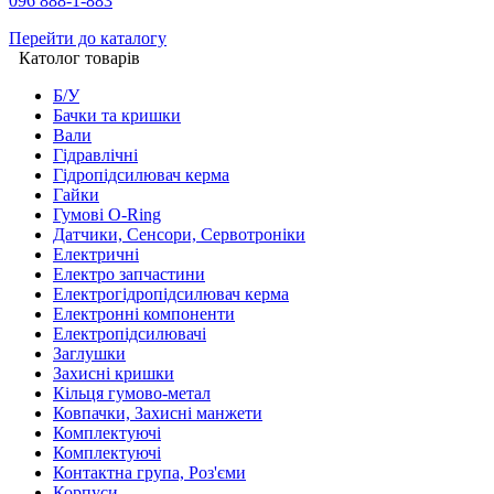
096 888-1-883
Перейти до каталогу
Католог товарів
Б/У
Бачки та кришки
Вали
Гідравлічні
Гідропідсилювач керма
Гайки
Гумові O-Ring
Датчики, Сенсори, Сервотроніки
Електричні
Електро запчастини
Електрогідропідсилювач керма
Електронні компоненти
Електропідсилювачі
Заглушки
Захисні кришки
Кільця гумово-метал
Ковпачки, Захисні манжети
Комплектуючі
Комплектуючі
Контактна група, Роз'єми
Корпуси