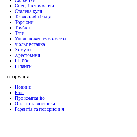
Сальники
Спец. інструменти
Сталева куля
Тефлонові кільця
Торсіони
Трубки
Тяги
Ущільнювачі гумо-метал
Фольє вставка
Хомути
Хрестовини
Шайби
Шланги
Інформація
Новини
Блог
Про компанію
Оплата та доставка
Гарантія та повернення