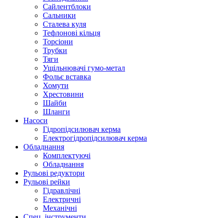
Сайлентблоки
Сальники
Сталева куля
Тефлонові кільця
Торсіони
Трубки
Тяги
Ущільнювачі гумо-метал
Фольє вставка
Хомути
Хрестовини
Шайби
Шланги
Насоси
Гідропідсилювач керма
Електрогідропідсилювач керма
Обладнання
Комплектуючі
Обладнання
Рульові редуктори
Рульові рейки
Гідравлічні
Електричні
Механічні
Спец. інструменти