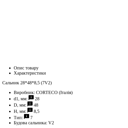
Опис товару
Характеристики
Сальник 28*48*8,5 (7V2)
Виробник:
CORTECO (Італія)
d1, мм:
28
D, мм:
48
H, мм:
8,5
Тип:
7
Будова сальника:
V2