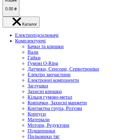
Кошик
0.00
₴
Каталог
Електропідсилювачі
Комплектуючі
Бачки та кришки
Вали
Гайки
Гумові O-Ring
Датчики, Сенсори, Сервотроніки
Електро запчастини
Електронні компоненти
Заглушки
Захисні кришки
Кільця гумово-метал
Ковпачки, Захисні манжети
Контактна група, Роз'єми
Корпуси
Матеріали
Мотори, Редуктори
Підшипники
Пильовики тяг