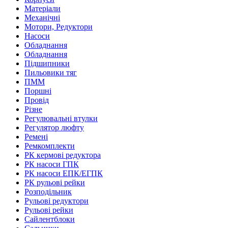
Матеріали
Механічні
Мотори, Редуктори
Насоси
Обладнання
Обладнання
Підшипники
Пильовики тяг
ПММ
Поршні
Провід
Різне
Регулювальні втулки
Регулятор люфту
Ремені
Ремкомплекти
РК кермові редуктора
РК насоси ГПК
РК насоси ЕПК/ЕГПК
РК рульові рейки
Розподільник
Рульові редуктори
Рульові рейки
Сайлентблоки