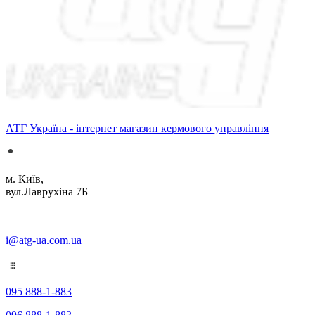
АТГ Україна - інтернет магазин кермового управління
м. Київ,
вул.Лаврухіна 7Б
i@atg-ua.com.ua
095 888-1-883