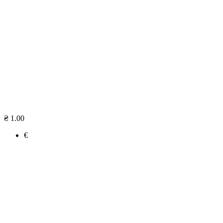
₴ 1.00
€