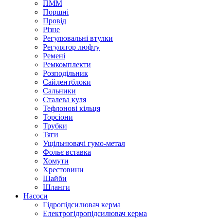
ПММ
Поршні
Провід
Різне
Регулювальні втулки
Регулятор люфту
Ремені
Ремкомплекти
Розподільник
Сайлентблоки
Сальники
Сталева куля
Тефлонові кільця
Торсіони
Трубки
Тяги
Ущільнювачі гумо-метал
Фольє вставка
Хомути
Хрестовини
Шайби
Шланги
Насоси
Гідропідсилювач керма
Електрогідропідсилювач керма