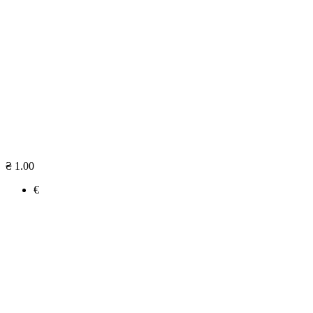
₴ 1.00
€