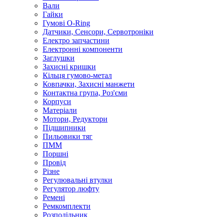
Вали
Гайки
Гумові O-Ring
Датчики, Сенсори, Сервотроніки
Електро запчастини
Електронні компоненти
Заглушки
Захисні кришки
Кільця гумово-метал
Ковпачки, Захисні манжети
Контактна група, Роз'єми
Корпуси
Матеріали
Мотори, Редуктори
Підшипники
Пильовики тяг
ПММ
Поршні
Провід
Різне
Регулювальні втулки
Регулятор люфту
Ремені
Ремкомплекти
Розподільник