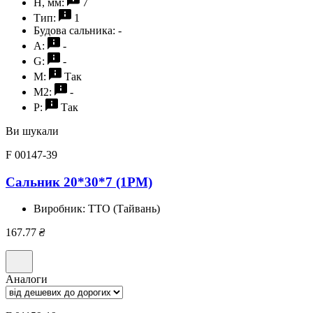
H, мм:
7
Тип:
1
Будова сальника:
-
A:
-
G:
-
M:
Так
M2:
-
P:
Так
Ви шукали
F 00147-39
Сальник 20*30*7 (1PM)
Виробник:
TTO (Тайвань)
167.77
₴
Аналоги