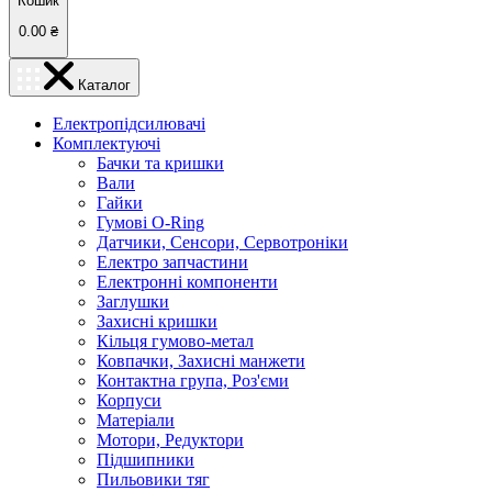
Кошик
0.00
₴
Каталог
Електропідсилювачі
Комплектуючі
Бачки та кришки
Вали
Гайки
Гумові O-Ring
Датчики, Сенсори, Сервотроніки
Електро запчастини
Електронні компоненти
Заглушки
Захисні кришки
Кільця гумово-метал
Ковпачки, Захисні манжети
Контактна група, Роз'єми
Корпуси
Матеріали
Мотори, Редуктори
Підшипники
Пильовики тяг