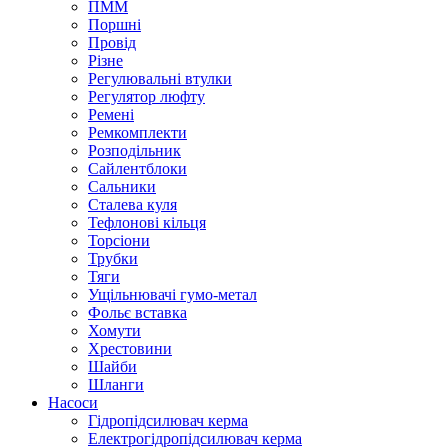
ПММ
Поршні
Провід
Різне
Регулювальні втулки
Регулятор люфту
Ремені
Ремкомплекти
Розподільник
Сайлентблоки
Сальники
Сталева куля
Тефлонові кільця
Торсіони
Трубки
Тяги
Ущільнювачі гумо-метал
Фольє вставка
Хомути
Хрестовини
Шайби
Шланги
Насоси
Гідропідсилювач керма
Електрогідропідсилювач керма