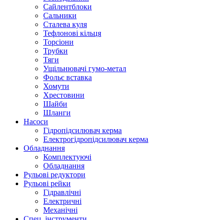
Сайлентблоки
Сальники
Сталева куля
Тефлонові кільця
Торсіони
Трубки
Тяги
Ущільнювачі гумо-метал
Фольє вставка
Хомути
Хрестовини
Шайби
Шланги
Насоси
Гідропідсилювач керма
Електрогідропідсилювач керма
Обладнання
Комплектуючі
Обладнання
Рульові редуктори
Рульові рейки
Гідравлічні
Електричні
Механічні
Спец. інструменти