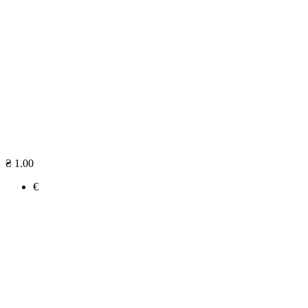
₴ 1.00
€