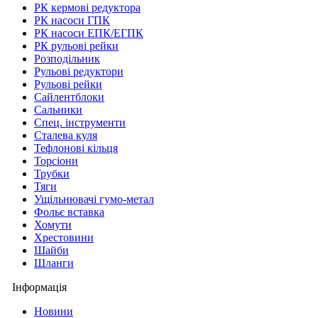
РК кермові редуктора
РК насоси ГПК
РК насоси ЕПК/ЕГПК
РК рульові рейки
Розподільник
Рульові редуктори
Рульові рейки
Сайлентблоки
Сальники
Спец. інструменти
Сталева куля
Тефлонові кільця
Торсіони
Трубки
Тяги
Ущільнювачі гумо-метал
Фольє вставка
Хомути
Хрестовини
Шайби
Шланги
Інформація
Новини