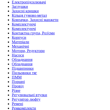
Електропідсилювачі
Заглушки
Захисні кришки
Кільця гумово-метал
Ковпачки, Захисні манжети
Комплектуючі
Комплектуючі
Контактна група, Роз'єми
Корпуси
Матеріали
Механічні
Мотори, Редуктори
Насоси
Обладнання
Обладнання
Підшипники
Пильовики тяг
ПММ
Поршні
Провід
Різне
Регулювальні втулки
Регулятор люфту
Ремені
Ремкомплекти