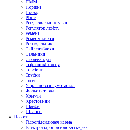
ПММ
Поршні
Провід
Різне
Регулювальні втулки
Регулятор люфту
Ремені
Ремкомплекти
Розподільник
Сайлентблоки
Сальники
Сталева куля
Тефлонові кільця
Торсіони
Трубки
Тяги
Ущільнювачі гумо-метал
Фольє вставка
Хомути
Хрестовини
Шайби
Шланги
Насоси
Гідропідсилювач керма
Електрогідропідсилювач керма