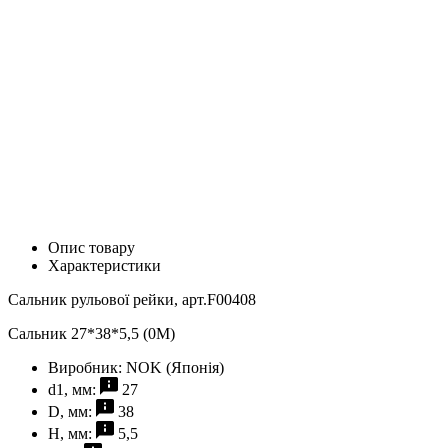
Опис товару
Характеристики
Сальник рульової рейки, арт.F00408
Сальник 27*38*5,5 (0M)
Виробник:
NOK (Японія)
d1, мм:
27
D, мм:
38
H, мм:
5,5