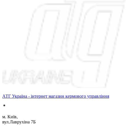
АТГ Україна - інтернет магазин кермового управління
м. Київ,
вул.Лаврухіна 7Б