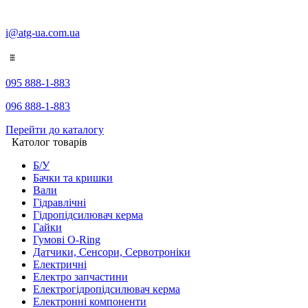
i@atg-ua.com.ua
095 888-1-883
096 888-1-883
Перейти до каталогу
Католог товарів
Б/У
Бачки та кришки
Вали
Гідравлічні
Гідропідсилювач керма
Гайки
Гумові O-Ring
Датчики, Сенсори, Сервотроніки
Електричні
Електро запчастини
Електрогідропідсилювач керма
Електронні компоненти