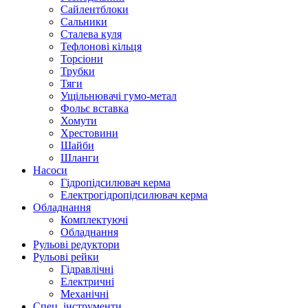
Сайлентблоки
Сальники
Сталева куля
Тефлонові кільця
Торсіони
Трубки
Тяги
Ущільнювачі гумо-метал
Фольє вставка
Хомути
Хрестовини
Шайби
Шланги
Насоси
Гідропідсилювач керма
Електрогідропідсилювач керма
Обладнання
Комплектуючі
Обладнання
Рульові редуктори
Рульові рейки
Гідравлічні
Електричні
Механічні
Спец. інструменти