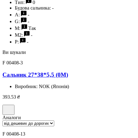
Тип:
0
Будова сальника:
-
A:
-
G:
-
M:
Так
M2:
-
P:
-
Ви шукали
F 00408-3
Сальник 27*38*5,5 (0M)
Виробник:
NOK (Японія)
393.53
₴
Аналоги
F 00408-13