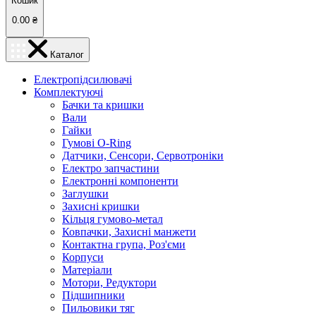
Кошик
0.00
₴
Каталог
Електропідсилювачі
Комплектуючі
Бачки та кришки
Вали
Гайки
Гумові O-Ring
Датчики, Сенсори, Сервотроніки
Електро запчастини
Електронні компоненти
Заглушки
Захисні кришки
Кільця гумово-метал
Ковпачки, Захисні манжети
Контактна група, Роз'єми
Корпуси
Матеріали
Мотори, Редуктори
Підшипники
Пильовики тяг