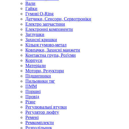
Вали
Гайки
Гумові O-Ring
Датчики, Сенсори, Сервотроніки
Електро запчастини
Електронні компоненти
Заглушки
Захисні кришки
Кільця гумово-метал
Ковпачки, Захисні манжети
Контактна група, Роз'єми
Корпуси
Матеріали
Мотори, Редуктори
Підшипники
Пильовики тяг
ПММ
Поршні
Провід
Різне
Регулювальні втулки
Регулятор люфту
Ремені
Ремкомплекти
Розподільник