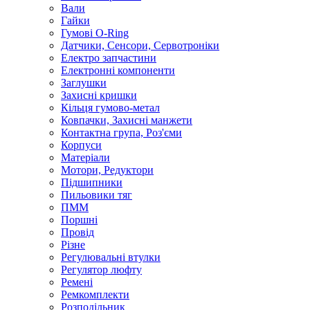
Вали
Гайки
Гумові O-Ring
Датчики, Сенсори, Сервотроніки
Електро запчастини
Електронні компоненти
Заглушки
Захисні кришки
Кільця гумово-метал
Ковпачки, Захисні манжети
Контактна група, Роз'єми
Корпуси
Матеріали
Мотори, Редуктори
Підшипники
Пильовики тяг
ПММ
Поршні
Провід
Різне
Регулювальні втулки
Регулятор люфту
Ремені
Ремкомплекти
Розподільник