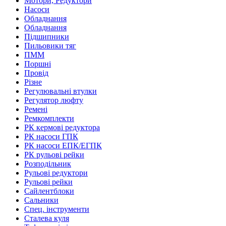
Мотори, Редуктори
Насоси
Обладнання
Обладнання
Підшипники
Пильовики тяг
ПММ
Поршні
Провід
Різне
Регулювальні втулки
Регулятор люфту
Ремені
Ремкомплекти
РК кермові редуктора
РК насоси ГПК
РК насоси ЕПК/ЕГПК
РК рульові рейки
Розподільник
Рульові редуктори
Рульові рейки
Сайлентблоки
Сальники
Спец. інструменти
Сталева куля