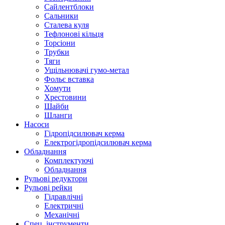
Сайлентблоки
Сальники
Сталева куля
Тефлонові кільця
Торсіони
Трубки
Тяги
Ущільнювачі гумо-метал
Фольє вставка
Хомути
Хрестовини
Шайби
Шланги
Насоси
Гідропідсилювач керма
Електрогідропідсилювач керма
Обладнання
Комплектуючі
Обладнання
Рульові редуктори
Рульові рейки
Гідравлічні
Електричні
Механічні
Спец. інструменти