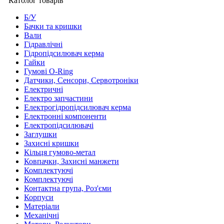
Католог товарів
Б/У
Бачки та кришки
Вали
Гідравлічні
Гідропідсилювач керма
Гайки
Гумові O-Ring
Датчики, Сенсори, Сервотроніки
Електричні
Електро запчастини
Електрогідропідсилювач керма
Електронні компоненти
Електропідсилювачі
Заглушки
Захисні кришки
Кільця гумово-метал
Ковпачки, Захисні манжети
Комплектуючі
Комплектуючі
Контактна група, Роз'єми
Корпуси
Матеріали
Механічні