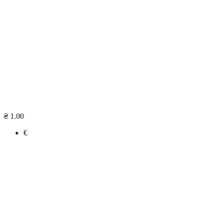
₴ 1.00
€