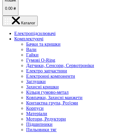
Кошик
0.00
₴
Каталог
Електропідсилювачі
Комплектуючі
Бачки та кришки
Вали
Гайки
Гумові O-Ring
Датчики, Сенсори, Сервотроніки
Електро запчастини
Електронні компоненти
Заглушки
Захисні кришки
Кільця гумово-метал
Ковпачки, Захисні манжети
Контактна група, Роз'єми
Корпуси
Матеріали
Мотори, Редуктори
Підшипники
Пильовики тяг