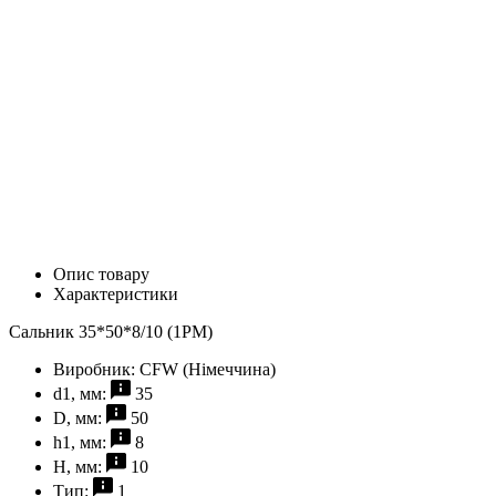
Опис товару
Характеристики
Сальник 35*50*8/10 (1PM)
Виробник:
CFW (Німеччина)
d1, мм:
35
D, мм:
50
h1, мм:
8
H, мм:
10
Тип:
1