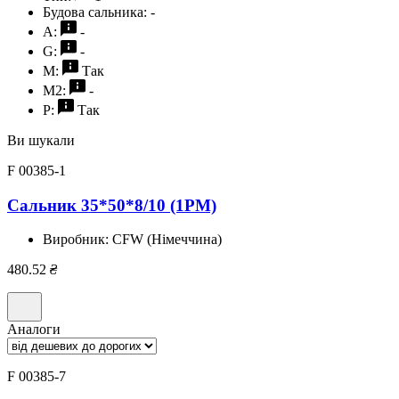
Будова сальника:
-
A:
-
G:
-
M:
Так
M2:
-
P:
Так
Ви шукали
F 00385-1
Сальник 35*50*8/10 (1PM)
Виробник:
CFW (Німеччина)
480.52
₴
Аналоги
F 00385-7