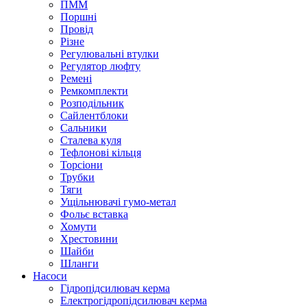
ПММ
Поршні
Провід
Різне
Регулювальні втулки
Регулятор люфту
Ремені
Ремкомплекти
Розподільник
Сайлентблоки
Сальники
Сталева куля
Тефлонові кільця
Торсіони
Трубки
Тяги
Ущільнювачі гумо-метал
Фольє вставка
Хомути
Хрестовини
Шайби
Шланги
Насоси
Гідропідсилювач керма
Електрогідропідсилювач керма