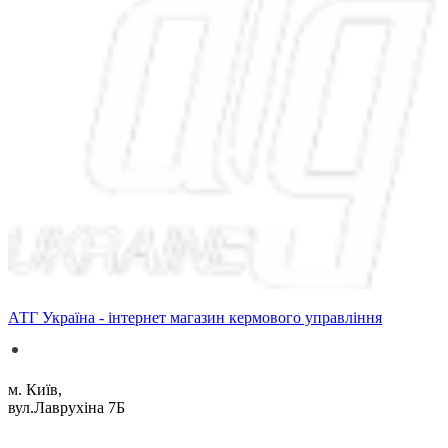
АТГ Україна - інтернет магазин кермового управління
м. Київ,
вул.Лаврухіна 7Б