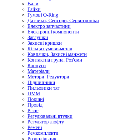
Вали
Гайки
Гумові O-Ring
Датчики, Сенсори, Сервотроніки
Електро запчастини
Електронні компоненти
Заглушки
Захисні кришки
Кільця гумово-метал
Ковпачки, Захисні манжети
Контактна група, Роз'єми
Корпуси
Матеріали
Мотори, Редуктори
Підшипники
Пильовики тяг
ПММ
Поршні
Провід
Різне
Регулювальні втулки
Регулятор люфту
Ремені
Ремкомплекти
Розподільник