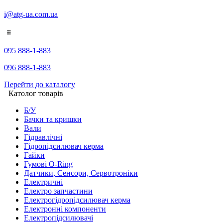
i@atg-ua.com.ua
095 888-1-883
096 888-1-883
Перейти до каталогу
Католог товарів
Б/У
Бачки та кришки
Вали
Гідравлічні
Гідропідсилювач керма
Гайки
Гумові O-Ring
Датчики, Сенсори, Сервотроніки
Електричні
Електро запчастини
Електрогідропідсилювач керма
Електронні компоненти
Електропідсилювачі