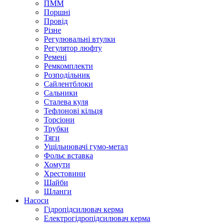
ПММ
Поршні
Провід
Різне
Регулювальні втулки
Регулятор люфту
Ремені
Ремкомплекти
Розподільник
Сайлентблоки
Сальники
Сталева куля
Тефлонові кільця
Торсіони
Трубки
Тяги
Ущільнювачі гумо-метал
Фольє вставка
Хомути
Хрестовини
Шайби
Шланги
Насоси
Гідропідсилювач керма
Електрогідропідсилювач керма