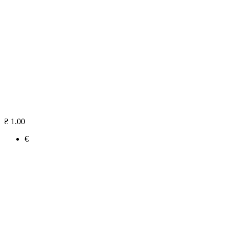
₴ 1.00
€