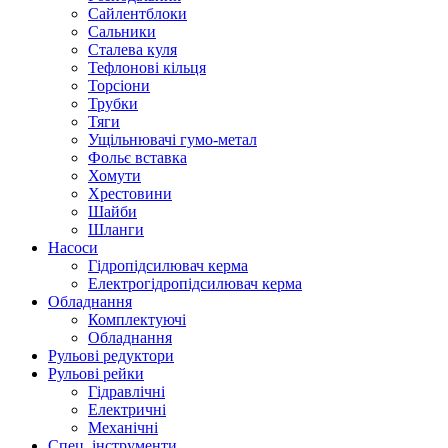
Сайлентблоки
Сальники
Сталева куля
Тефлонові кільця
Торсіони
Трубки
Тяги
Ущільнювачі гумо-метал
Фольє вставка
Хомути
Хрестовини
Шайби
Шланги
Насоси
Гідропідсилювач керма
Електрогідропідсилювач керма
Обладнання
Комплектуючі
Обладнання
Рульові редуктори
Рульові рейки
Гідравлічні
Електричні
Механічні
Спец. інструменти