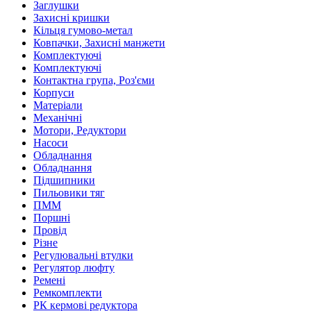
Заглушки
Захисні кришки
Кільця гумово-метал
Ковпачки, Захисні манжети
Комплектуючі
Комплектуючі
Контактна група, Роз'єми
Корпуси
Матеріали
Механічні
Мотори, Редуктори
Насоси
Обладнання
Обладнання
Підшипники
Пильовики тяг
ПММ
Поршні
Провід
Різне
Регулювальні втулки
Регулятор люфту
Ремені
Ремкомплекти
РК кермові редуктора