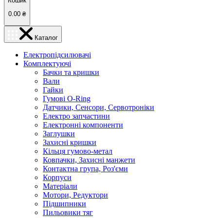
Кошик
0.00
₴
Каталог
Електропідсилювачі
Комплектуючі
Бачки та кришки
Вали
Гайки
Гумові O-Ring
Датчики, Сенсори, Сервотроніки
Електро запчастини
Електронні компоненти
Заглушки
Захисні кришки
Кільця гумово-метал
Ковпачки, Захисні манжети
Контактна група, Роз'єми
Корпуси
Матеріали
Мотори, Редуктори
Підшипники
Пильовики тяг