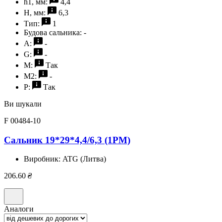
h1, мм:
4,4
H, мм:
6,3
Тип:
1
Будова сальника:
-
A:
-
G:
-
M:
Так
M2:
-
P:
Так
Ви шукали
F 00484-10
Сальник 19*29*4,4/6,3 (1PM)
Виробник:
ATG (Литва)
206.60
₴
Аналоги