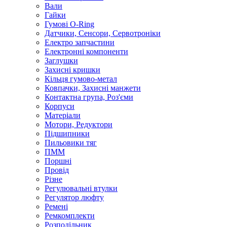
Вали
Гайки
Гумові O-Ring
Датчики, Сенсори, Сервотроніки
Електро запчастини
Електронні компоненти
Заглушки
Захисні кришки
Кільця гумово-метал
Ковпачки, Захисні манжети
Контактна група, Роз'єми
Корпуси
Матеріали
Мотори, Редуктори
Підшипники
Пильовики тяг
ПММ
Поршні
Провід
Різне
Регулювальні втулки
Регулятор люфту
Ремені
Ремкомплекти
Розподільник