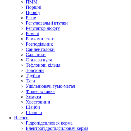
ПММ
Поршні
Провід
Різне
Регулювальні втулки
Регулятор люфту
Ремені
Ремкомплекти
Розподільник
Сайлентблоки
Сальники
Сталева куля
Тефлонові кільця
Торсіони
Трубки
Тяги
Ущільнювачі гумо-метал
Фольє вставка
Хомути
Хрестовини
Шайби
Шланги
Насоси
Гідропідсилювач керма
Електрогідропідсилювач керма