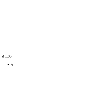
₴ 1.00
€