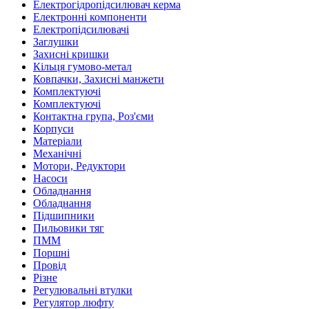
Електрогідропідсилювач керма
Електронні компоненти
Електропідсилювачі
Заглушки
Захисні кришки
Кільця гумово-метал
Ковпачки, Захисні манжети
Комплектуючі
Комплектуючі
Контактна група, Роз'єми
Корпуси
Матеріали
Механічні
Мотори, Редуктори
Насоси
Обладнання
Обладнання
Підшипники
Пильовики тяг
ПММ
Поршні
Провід
Різне
Регулювальні втулки
Регулятор люфту