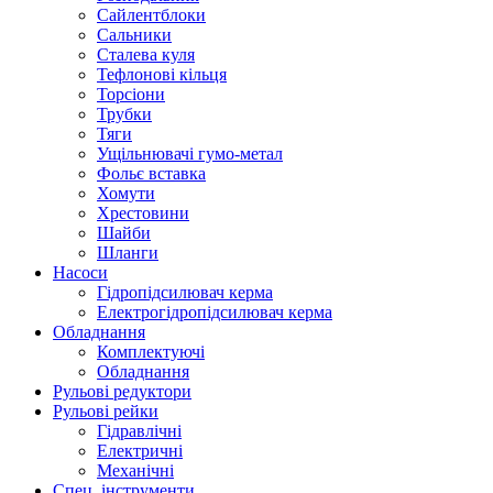
Сайлентблоки
Сальники
Сталева куля
Тефлонові кільця
Торсіони
Трубки
Тяги
Ущільнювачі гумо-метал
Фольє вставка
Хомути
Хрестовини
Шайби
Шланги
Насоси
Гідропідсилювач керма
Електрогідропідсилювач керма
Обладнання
Комплектуючі
Обладнання
Рульові редуктори
Рульові рейки
Гідравлічні
Електричні
Механічні
Спец. інструменти