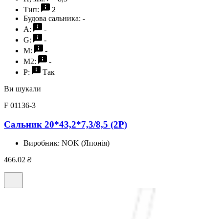
Тип:
2
Будова сальника:
-
A:
-
G:
-
M:
-
M2:
-
P:
Так
Ви шукали
F 01136-3
Сальник 20*43,2*7,3/8,5 (2P)
Виробник:
NOK (Японія)
466.02
₴