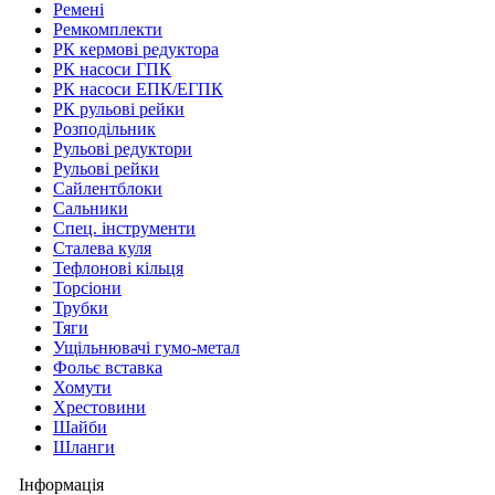
Ремені
Ремкомплекти
РК кермові редуктора
РК насоси ГПК
РК насоси ЕПК/ЕГПК
РК рульові рейки
Розподільник
Рульові редуктори
Рульові рейки
Сайлентблоки
Сальники
Спец. інструменти
Сталева куля
Тефлонові кільця
Торсіони
Трубки
Тяги
Ущільнювачі гумо-метал
Фольє вставка
Хомути
Хрестовини
Шайби
Шланги
Інформація