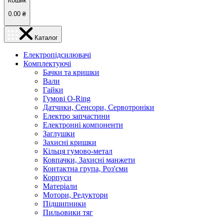
Кошик
0.00
₴
Каталог
Електропідсилювачі
Комплектуючі
Бачки та кришки
Вали
Гайки
Гумові O-Ring
Датчики, Сенсори, Сервотроніки
Електро запчастини
Електронні компоненти
Заглушки
Захисні кришки
Кільця гумово-метал
Ковпачки, Захисні манжети
Контактна група, Роз'єми
Корпуси
Матеріали
Мотори, Редуктори
Підшипники
Пильовики тяг