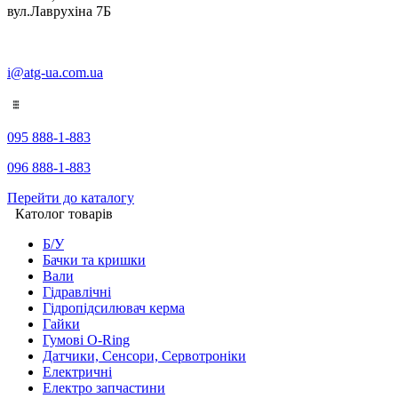
вул.Лаврухіна 7Б
i@atg-ua.com.ua
095 888-1-883
096 888-1-883
Перейти до каталогу
Католог товарів
Б/У
Бачки та кришки
Вали
Гідравлічні
Гідропідсилювач керма
Гайки
Гумові O-Ring
Датчики, Сенсори, Сервотроніки
Електричні
Електро запчастини