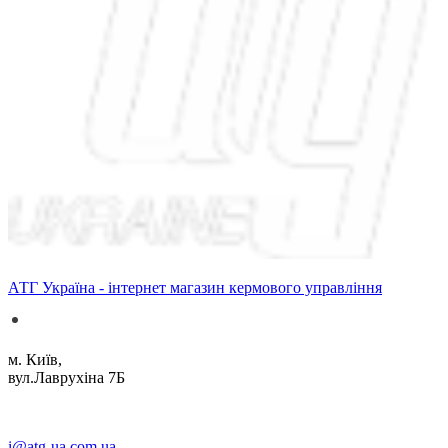
АТГ Україна - інтернет магазин кермового управління
м. Київ,
вул.Лаврухіна 7Б
i@atg-ua.com.ua