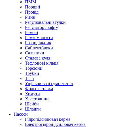
ПММ
Поршні
Провід
Різне
Регулювальні втулки
Регулятор люфту
Ремені
Ремкомплекти
Розподільник
Сайлентблоки
Сальники
Сталева куля
Тефлонові кільця
Торсіони
Трубки
Тяги
Ущільнювачі гумо-метал
Фольє вставка
Хомути
Хрестовини
Шайби
Шланги
Насоси
Гідропідсилювач керма
Електрогідропідсилювач керма