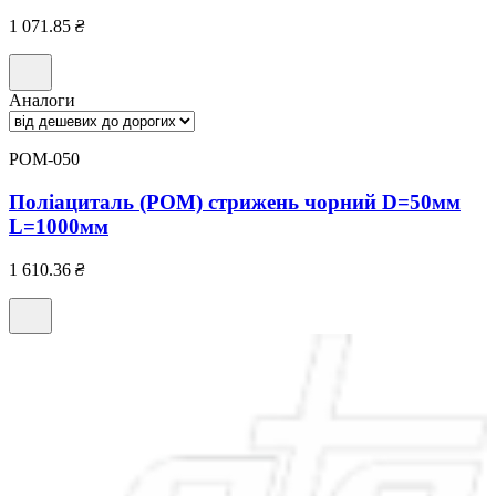
1 071.85
₴
Аналоги
POM-050
Поліациталь (POM) стрижень чорний D=50мм
L=1000мм
1 610.36
₴