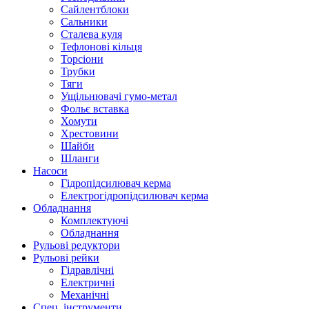
Сайлентблоки
Сальники
Сталева куля
Тефлонові кільця
Торсіони
Трубки
Тяги
Ущільнювачі гумо-метал
Фольє вставка
Хомути
Хрестовини
Шайби
Шланги
Насоси
Гідропідсилювач керма
Електрогідропідсилювач керма
Обладнання
Комплектуючі
Обладнання
Рульові редуктори
Рульові рейки
Гідравлічні
Електричні
Механічні
Спец. інструменти