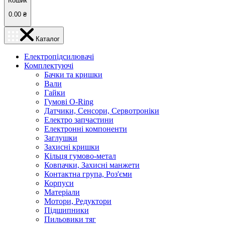
Кошик
0.00
₴
Каталог
Електропідсилювачі
Комплектуючі
Бачки та кришки
Вали
Гайки
Гумові O-Ring
Датчики, Сенсори, Сервотроніки
Електро запчастини
Електронні компоненти
Заглушки
Захисні кришки
Кільця гумово-метал
Ковпачки, Захисні манжети
Контактна група, Роз'єми
Корпуси
Матеріали
Мотори, Редуктори
Підшипники
Пильовики тяг