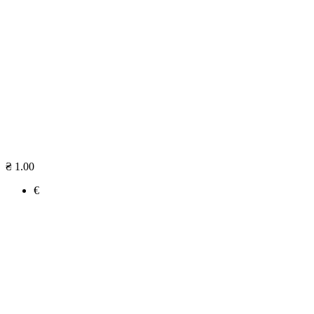
₴ 1.00
€