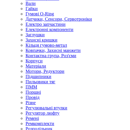
Вали
Гайки
Гумові O-Ring
Датчики, Сенсори, Сервотроніки
Електро запчастини
Електронні компоненти
Заглушки
Захисні кришки
Кільця гумово-метал
Ковпачки, Захисні манжети
Контактна група, Роз'єми
Корпуси
Матеріали
Мотори, Редуктори
Підшипники
Пильовики тяг
ПММ
Поршні
Провід
Різне
Регулювальні втулки
Регулятор люфту
Ремені
Ремкомплекти
Розподільник