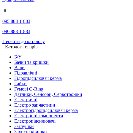
095 888-1-883
096 888-1-883
Перейти до каталогу
Католог товарів
Б/У
Бачки та кришки
Вали
Гідравлічні
Гідропідсилювач керма
Гайки
Гумові O-Ring
Датчики, Сенсори, Сервотроніки
Електричні
Електро запчастини
Електрогідропідсилювач керма
Електронні компоненти
Електропідсилювачі
Заглушки
Захисні кришки