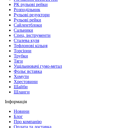
РК рульові рейки
Розподільник
Рульові редуктори
Рульові рейки
Сайлентблоки
Сальники
Спец. інструменти
Сталева куля
Тефлонові кільця
Торсіони
Трубки
Тяги
Ущільнювачі гумо-метал
Фольє вставка
Хомути
Хрестовини
Шайби
Шланги
Інформація
Новини
Блог
Про компанію
Оплата та доставка