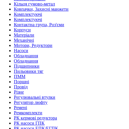
Кільця гумово-метал
Ковпачки, Захисні манжети
Комплектуючі
Комплектуючі
Контактна група, Роз'єми
Корпуси
Матеріали
Механічні
Мотори, Редуктори
Насоси
Обладнання
Обладнання
Підшипники
Пильовики тяг
ПММ
Поршні
Провід
Різне
Регулювальні втулки
Регулятор люфту
Ремені
Ремкомплекти
РК кермові редуктора
РК насоси ГПК
РК насоси ЕПК/ЕГПК