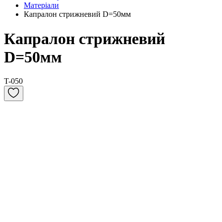
Матеріали
Капралон стрижневий D=50мм
Капралон стрижневий
D=50мм
T-050