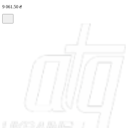
9 061.50
₴