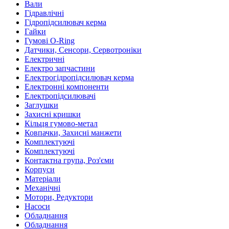
Вали
Гідравлічні
Гідропідсилювач керма
Гайки
Гумові O-Ring
Датчики, Сенсори, Сервотроніки
Електричні
Електро запчастини
Електрогідропідсилювач керма
Електронні компоненти
Електропідсилювачі
Заглушки
Захисні кришки
Кільця гумово-метал
Ковпачки, Захисні манжети
Комплектуючі
Комплектуючі
Контактна група, Роз'єми
Корпуси
Матеріали
Механічні
Мотори, Редуктори
Насоси
Обладнання
Обладнання