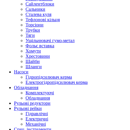
Сайлентблоки
Сальники
Сталева куля
Тефлонові кільця
Торсіони
Трубки
Тяги
Ущільнювачі гумо-метал
Фольє вставка
Хомути
Хрестовини
Шайби
Шланги
Насоси
Гідропідсилювач керма
Електрогідропідсилювач керма
Обладнання
Комплектуючі
Обладнання
Рульові редуктори
Рульові рейки
Гідравлічні
Електричні
Механічні
Спец. інструменти