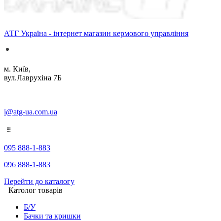
АТГ Україна - інтернет магазин кермового управління
м. Київ,
вул.Лаврухіна 7Б
i@atg-ua.com.ua
095 888-1-883
096 888-1-883
Перейти до каталогу
Католог товарів
Б/У
Бачки та кришки