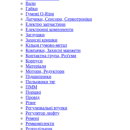
Вали
Гайки
Гумові O-Ring
Датчики, Сенсори, Сервотроніки
Електро запчастини
Електронні компоненти
Заглушки
Захисні кришки
Кільця гумово-метал
Ковпачки, Захисні манжети
Контактна група, Роз'єми
Корпуси
Матеріали
Мотори, Редуктори
Підшипники
Пильовики тяг
ПММ
Поршні
Провід
Різне
Регулювальні втулки
Регулятор люфту
Ремені
Ремкомплекти
Розподільник