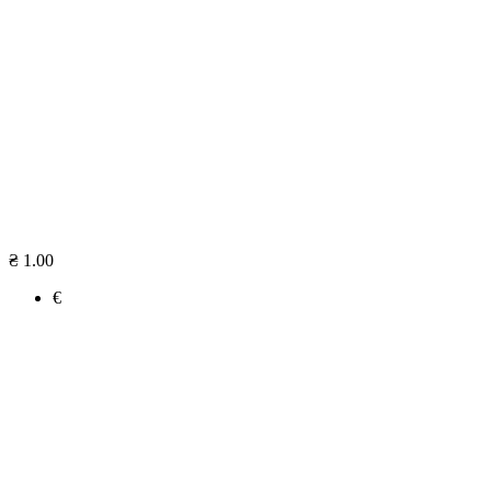
₴ 1.00
€