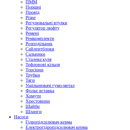
ПММ
Поршні
Провід
Різне
Регулювальні втулки
Регулятор люфту
Ремені
Ремкомплекти
Розподільник
Сайлентблоки
Сальники
Сталева куля
Тефлонові кільця
Торсіони
Трубки
Тяги
Ущільнювачі гумо-метал
Фольє вставка
Хомути
Хрестовини
Шайби
Шланги
Насоси
Гідропідсилювач керма
Електрогідропідсилювач керма