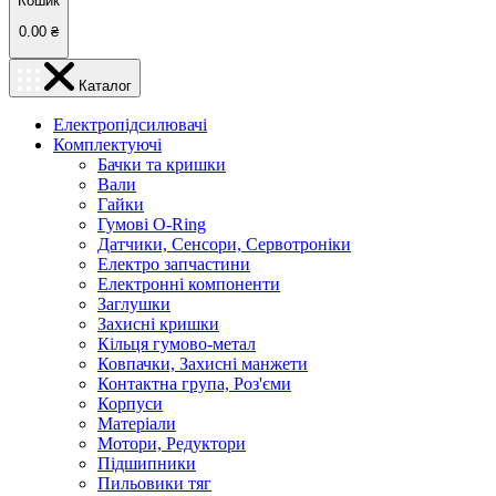
Кошик
0.00
₴
Каталог
Електропідсилювачі
Комплектуючі
Бачки та кришки
Вали
Гайки
Гумові O-Ring
Датчики, Сенсори, Сервотроніки
Електро запчастини
Електронні компоненти
Заглушки
Захисні кришки
Кільця гумово-метал
Ковпачки, Захисні манжети
Контактна група, Роз'єми
Корпуси
Матеріали
Мотори, Редуктори
Підшипники
Пильовики тяг