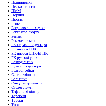
Підшипники
Пильовики тяг
ПММ
Поршні
Провід
Різне
Регулювальні втулки
Регулятор люфту
Ремені
Ремкомплекти
РК кермові редуктора
РК насоси ГПК
РК насоси ЕПК/ЕГПК
РК рульові рейки
Розподільник
Рульові редуктори
Рульові рейки
Сайлентблоки
Сальники
Спец. інструменти
Сталева куля
Тефлонові кільця
Торсіони
Трубки
Тяги