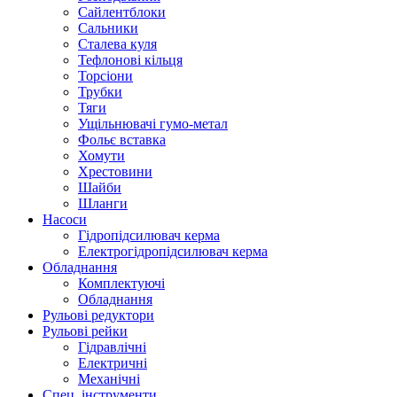
Сайлентблоки
Сальники
Сталева куля
Тефлонові кільця
Торсіони
Трубки
Тяги
Ущільнювачі гумо-метал
Фольє вставка
Хомути
Хрестовини
Шайби
Шланги
Насоси
Гідропідсилювач керма
Електрогідропідсилювач керма
Обладнання
Комплектуючі
Обладнання
Рульові редуктори
Рульові рейки
Гідравлічні
Електричні
Механічні
Спец. інструменти