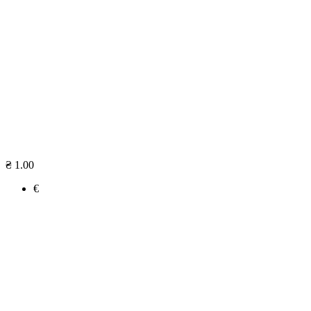
₴ 1.00
€