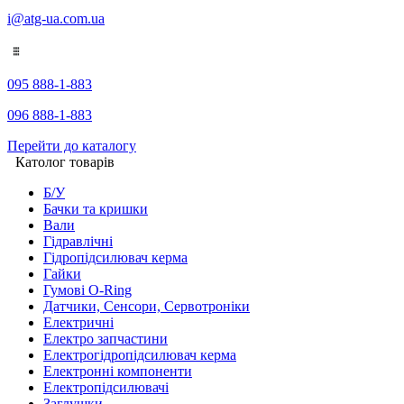
i@atg-ua.com.ua
095 888-1-883
096 888-1-883
Перейти до каталогу
Католог товарів
Б/У
Бачки та кришки
Вали
Гідравлічні
Гідропідсилювач керма
Гайки
Гумові O-Ring
Датчики, Сенсори, Сервотроніки
Електричні
Електро запчастини
Електрогідропідсилювач керма
Електронні компоненти
Електропідсилювачі
Заглушки