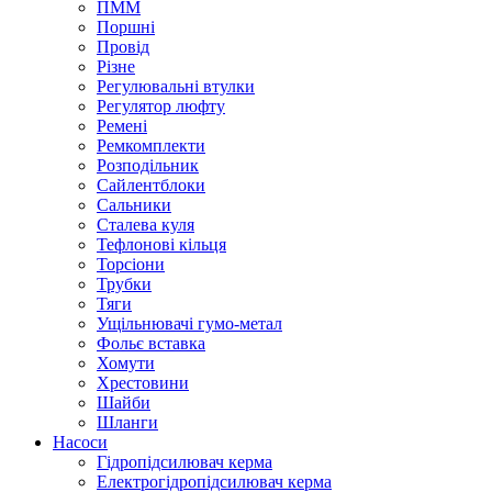
ПММ
Поршні
Провід
Різне
Регулювальні втулки
Регулятор люфту
Ремені
Ремкомплекти
Розподільник
Сайлентблоки
Сальники
Сталева куля
Тефлонові кільця
Торсіони
Трубки
Тяги
Ущільнювачі гумо-метал
Фольє вставка
Хомути
Хрестовини
Шайби
Шланги
Насоси
Гідропідсилювач керма
Електрогідропідсилювач керма