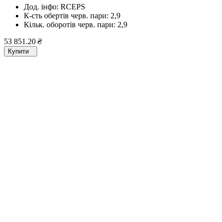
Дод. інфо:
RCEPS
К-сть обертів черв. пари:
2,9
Кільк. оборотів черв. пари:
2,9
53 851.20
₴
Купити