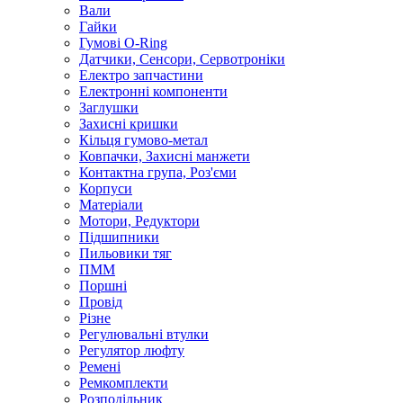
Вали
Гайки
Гумові O-Ring
Датчики, Сенсори, Сервотроніки
Електро запчастини
Електронні компоненти
Заглушки
Захисні кришки
Кільця гумово-метал
Ковпачки, Захисні манжети
Контактна група, Роз'єми
Корпуси
Матеріали
Мотори, Редуктори
Підшипники
Пильовики тяг
ПММ
Поршні
Провід
Різне
Регулювальні втулки
Регулятор люфту
Ремені
Ремкомплекти
Розподільник