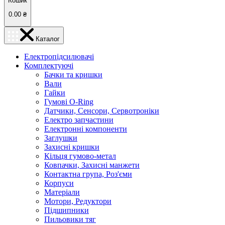
Кошик
0.00
₴
Каталог
Електропідсилювачі
Комплектуючі
Бачки та кришки
Вали
Гайки
Гумові O-Ring
Датчики, Сенсори, Сервотроніки
Електро запчастини
Електронні компоненти
Заглушки
Захисні кришки
Кільця гумово-метал
Ковпачки, Захисні манжети
Контактна група, Роз'єми
Корпуси
Матеріали
Мотори, Редуктори
Підшипники
Пильовики тяг