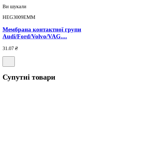
Ви шукали
HEG3009EMM
Мембрана контактної групи
Audi/Ford/Volvo/VAG....
31.07
₴
Супутні товари