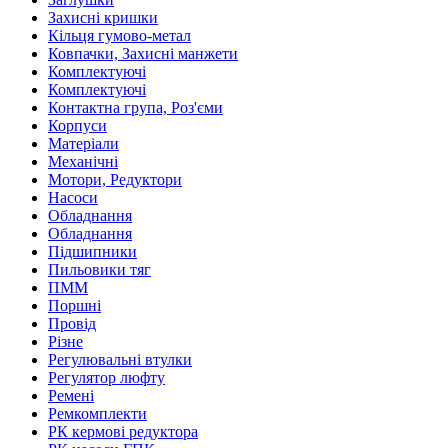
Захисні кришки
Кільця гумово-метал
Ковпачки, Захисні манжети
Комплектуючі
Комплектуючі
Контактна група, Роз'єми
Корпуси
Матеріали
Механічні
Мотори, Редуктори
Насоси
Обладнання
Обладнання
Підшипники
Пильовики тяг
ПММ
Поршні
Провід
Різне
Регулювальні втулки
Регулятор люфту
Ремені
Ремкомплекти
РК кермові редуктора