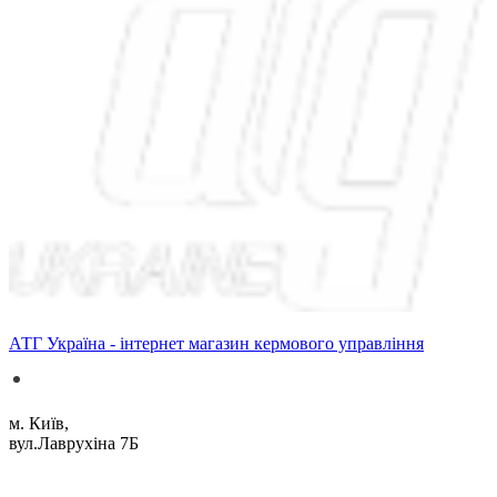
АТГ Україна - інтернет магазин кермового управління
м. Київ,
вул.Лаврухіна 7Б