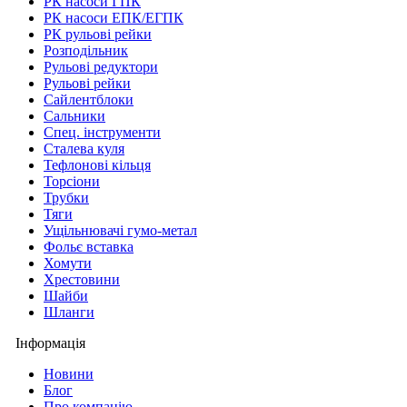
РК насоси ГПК
РК насоси ЕПК/ЕГПК
РК рульові рейки
Розподільник
Рульові редуктори
Рульові рейки
Сайлентблоки
Сальники
Спец. інструменти
Сталева куля
Тефлонові кільця
Торсіони
Трубки
Тяги
Ущільнювачі гумо-метал
Фольє вставка
Хомути
Хрестовини
Шайби
Шланги
Інформація
Новини
Блог
Про компанію