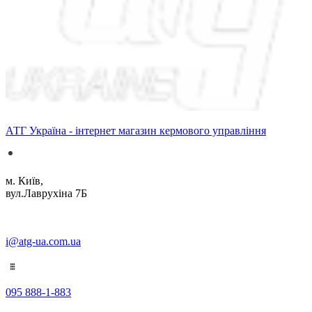
АТГ Україна - інтернет магазин кермового управління
м. Київ,
вул.Лаврухіна 7Б
i@atg-ua.com.ua
095 888-1-883