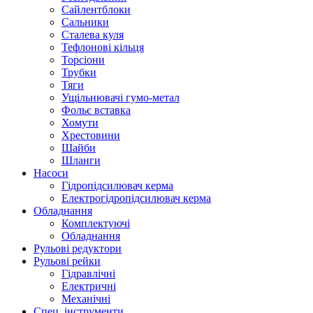
Сайлентблоки
Сальники
Сталева куля
Тефлонові кільця
Торсіони
Трубки
Тяги
Ущільнювачі гумо-метал
Фольє вставка
Хомути
Хрестовини
Шайби
Шланги
Насоси
Гідропідсилювач керма
Електрогідропідсилювач керма
Обладнання
Комплектуючі
Обладнання
Рульові редуктори
Рульові рейки
Гідравлічні
Електричні
Механічні
Спец. інструменти