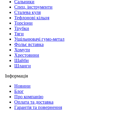
Сальники
Спец. інструменти
Сталева куля
Тефлонові кільця
Торсіони
Трубки
Тяги
Ущільнювачі гумо-метал
Фольє вставка
Хомути
Хрестовини
Шайби
Шланги
Інформація
Новини
Блог
Про компанію
Оплата та доставка
Гарантія та повернення