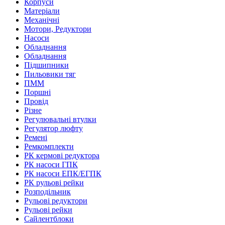
Корпуси
Матеріали
Механічні
Мотори, Редуктори
Насоси
Обладнання
Обладнання
Підшипники
Пильовики тяг
ПММ
Поршні
Провід
Різне
Регулювальні втулки
Регулятор люфту
Ремені
Ремкомплекти
РК кермові редуктора
РК насоси ГПК
РК насоси ЕПК/ЕГПК
РК рульові рейки
Розподільник
Рульові редуктори
Рульові рейки
Сайлентблоки