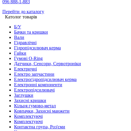
096 888-1-883
Перейти до каталогу
Католог товарів
Б/У
Бачки та кришки
Вали
Гідравлічні
Гідропідсилювач керма
Гайки
Гумові O-Ring
Датчики, Сенсори, Сервотроніки
Електричні
Електро запчастини
Електрогідропідсилювач керма
Електронні компоненти
Електропідсилювачі
Заглушки
Захисні кришки
Кільця гумово-метал
Ковпачки, Захисні манжети
Комплектуючі
Комплектуючі
Контактна група, Роз'єми