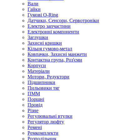
Вали
Гайки
Гумові O-Ring
Датчики, Сенсори, Сервотроніки
Електро запчастини
Електронні компоненти
Заглушки
Захисні кришки
Кільця гумово-метал
Ковпачки, Захисні манжети
Контактна група, Роз'єми
Корпуси
Матеріали
Мотори, Редуктори
Підшипники
Пильовики тяг
ПММ
Поршні
Провід
Різне
Регулювальні втулки
Регулятор люфту
Ремені
Ремкомплекти
Розподільник