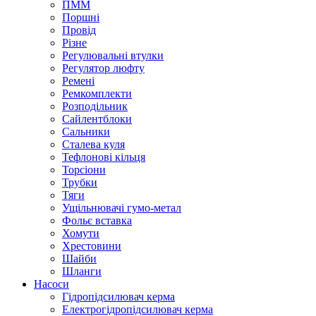
ПММ
Поршні
Провід
Різне
Регулювальні втулки
Регулятор люфту
Ремені
Ремкомплекти
Розподільник
Сайлентблоки
Сальники
Сталева куля
Тефлонові кільця
Торсіони
Трубки
Тяги
Ущільнювачі гумо-метал
Фольє вставка
Хомути
Хрестовини
Шайби
Шланги
Насоси
Гідропідсилювач керма
Електрогідропідсилювач керма