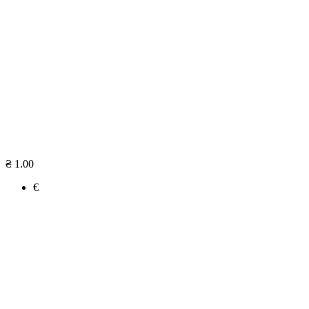
₴ 1.00
€