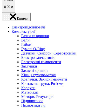
Кошик
0.00
₴
Каталог
Електропідсилювачі
Комплектуючі
Бачки та кришки
Вали
Гайки
Гумові O-Ring
Датчики, Сенсори, Сервотроніки
Електро запчастини
Електронні компоненти
Заглушки
Захисні кришки
Кільця гумово-метал
Ковпачки, Захисні манжети
Контактна група, Роз'єми
Корпуси
Матеріали
Мотори, Редуктори
Підшипники
Пильовики тяг