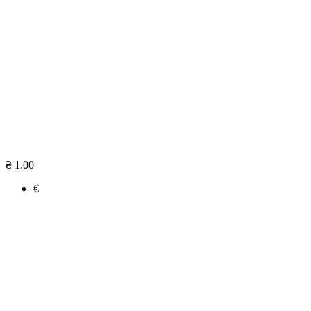
₴ 1.00
€