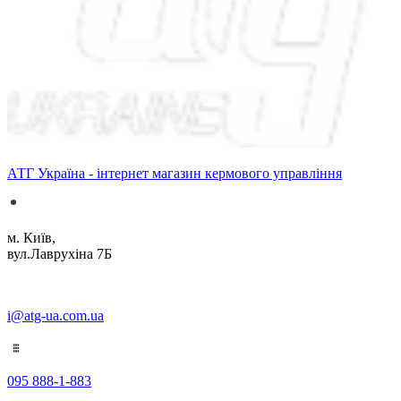
АТГ Україна - інтернет магазин кермового управління
м. Київ,
вул.Лаврухіна 7Б
i@atg-ua.com.ua
095 888-1-883