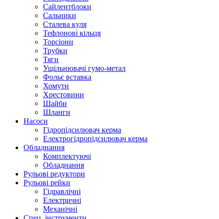
Сайлентблоки
Сальники
Сталева куля
Тефлонові кільця
Торсіони
Трубки
Тяги
Ущільнювачі гумо-метал
Фольє вставка
Хомути
Хрестовини
Шайби
Шланги
Насоси
Гідропідсилювач керма
Електрогідропідсилювач керма
Обладнання
Комплектуючі
Обладнання
Рульові редуктори
Рульові рейки
Гідравлічні
Електричні
Механічні
Спец. інструменти