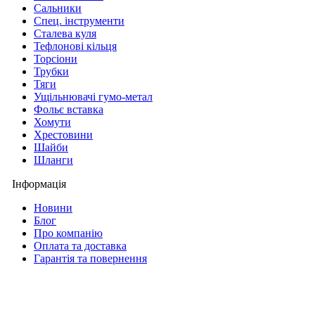
Сальники
Спец. інструменти
Сталева куля
Тефлонові кільця
Торсіони
Трубки
Тяги
Ущільнювачі гумо-метал
Фольє вставка
Хомути
Хрестовини
Шайби
Шланги
Інформація
Новини
Блог
Про компанію
Оплата та доставка
Гарантія та повернення