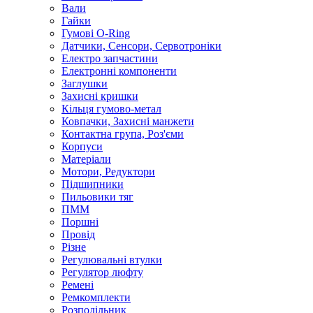
Вали
Гайки
Гумові O-Ring
Датчики, Сенсори, Сервотроніки
Електро запчастини
Електронні компоненти
Заглушки
Захисні кришки
Кільця гумово-метал
Ковпачки, Захисні манжети
Контактна група, Роз'єми
Корпуси
Матеріали
Мотори, Редуктори
Підшипники
Пильовики тяг
ПММ
Поршні
Провід
Різне
Регулювальні втулки
Регулятор люфту
Ремені
Ремкомплекти
Розподільник