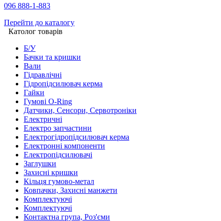
096 888-1-883
Перейти до каталогу
Католог товарів
Б/У
Бачки та кришки
Вали
Гідравлічні
Гідропідсилювач керма
Гайки
Гумові O-Ring
Датчики, Сенсори, Сервотроніки
Електричні
Електро запчастини
Електрогідропідсилювач керма
Електронні компоненти
Електропідсилювачі
Заглушки
Захисні кришки
Кільця гумово-метал
Ковпачки, Захисні манжети
Комплектуючі
Комплектуючі
Контактна група, Роз'єми