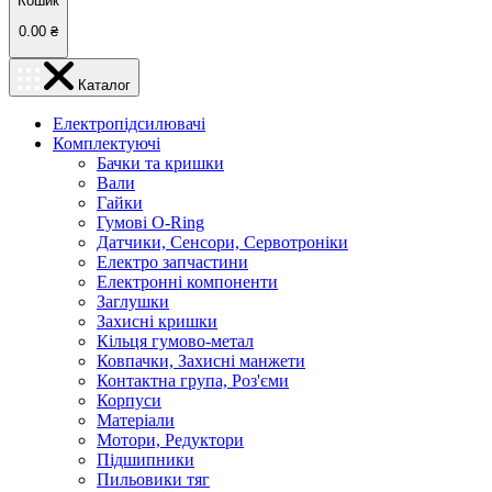
Кошик
0.00
₴
Каталог
Електропідсилювачі
Комплектуючі
Бачки та кришки
Вали
Гайки
Гумові O-Ring
Датчики, Сенсори, Сервотроніки
Електро запчастини
Електронні компоненти
Заглушки
Захисні кришки
Кільця гумово-метал
Ковпачки, Захисні манжети
Контактна група, Роз'єми
Корпуси
Матеріали
Мотори, Редуктори
Підшипники
Пильовики тяг