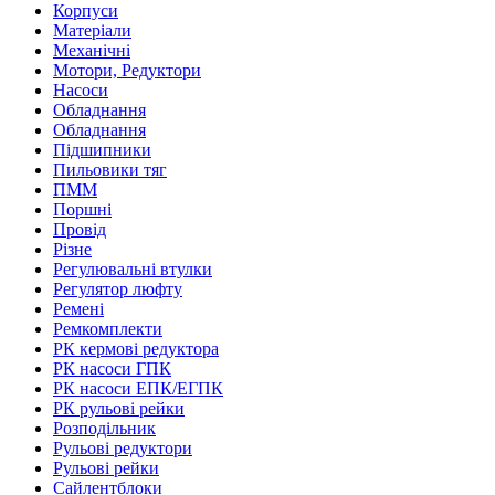
Корпуси
Матеріали
Механічні
Мотори, Редуктори
Насоси
Обладнання
Обладнання
Підшипники
Пильовики тяг
ПММ
Поршні
Провід
Різне
Регулювальні втулки
Регулятор люфту
Ремені
Ремкомплекти
РК кермові редуктора
РК насоси ГПК
РК насоси ЕПК/ЕГПК
РК рульові рейки
Розподільник
Рульові редуктори
Рульові рейки
Сайлентблоки