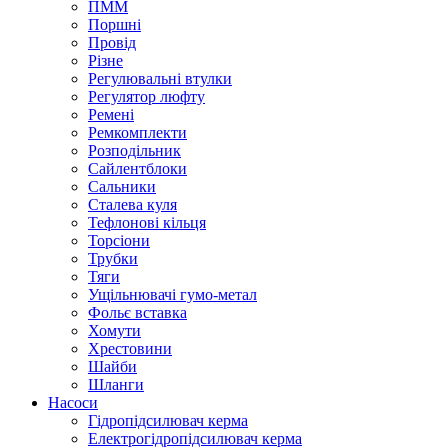
ПММ
Поршні
Провід
Різне
Регулювальні втулки
Регулятор люфту
Ремені
Ремкомплекти
Розподільник
Сайлентблоки
Сальники
Сталева куля
Тефлонові кільця
Торсіони
Трубки
Тяги
Ущільнювачі гумо-метал
Фольє вставка
Хомути
Хрестовини
Шайби
Шланги
Насоси
Гідропідсилювач керма
Електрогідропідсилювач керма