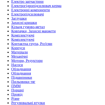
Електро запчастини
Електрогідропідсилювач керма
Електронні компоненти
Електропідсилювачі
Заглушки
Захисні кришки
Кільця гумово-метал
Ковпачки, Захисні манжети
Комплектуючі
Комплектуючі
Контактна група, Роз'єми
Корпуси
Матеріали
Механічні
Мотори, Редуктори
Насоси
Обладнання
Обладнання
Підшипники
Пильовики тяг
ПММ
Поршні
Провід
Різне
Регулювальні втулки