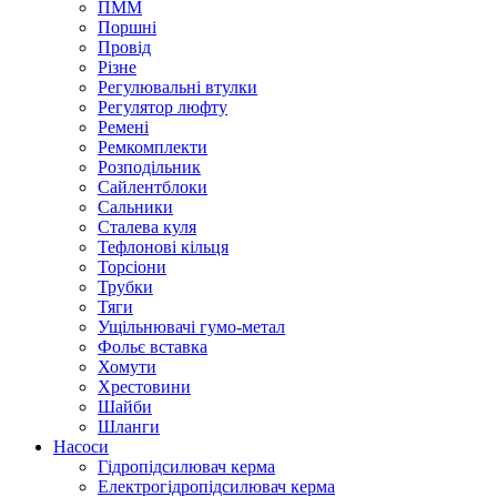
ПММ
Поршні
Провід
Різне
Регулювальні втулки
Регулятор люфту
Ремені
Ремкомплекти
Розподільник
Сайлентблоки
Сальники
Сталева куля
Тефлонові кільця
Торсіони
Трубки
Тяги
Ущільнювачі гумо-метал
Фольє вставка
Хомути
Хрестовини
Шайби
Шланги
Насоси
Гідропідсилювач керма
Електрогідропідсилювач керма