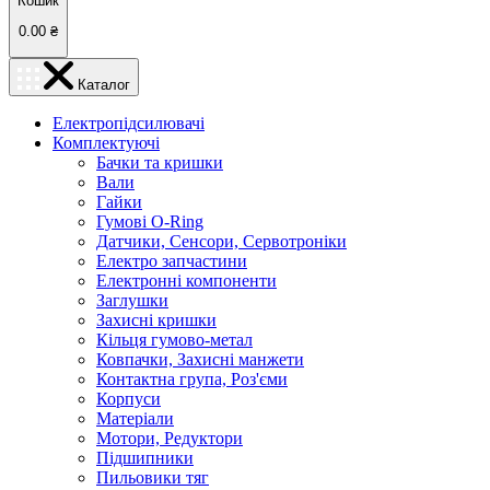
Кошик
0.00
₴
Каталог
Електропідсилювачі
Комплектуючі
Бачки та кришки
Вали
Гайки
Гумові O-Ring
Датчики, Сенсори, Сервотроніки
Електро запчастини
Електронні компоненти
Заглушки
Захисні кришки
Кільця гумово-метал
Ковпачки, Захисні манжети
Контактна група, Роз'єми
Корпуси
Матеріали
Мотори, Редуктори
Підшипники
Пильовики тяг