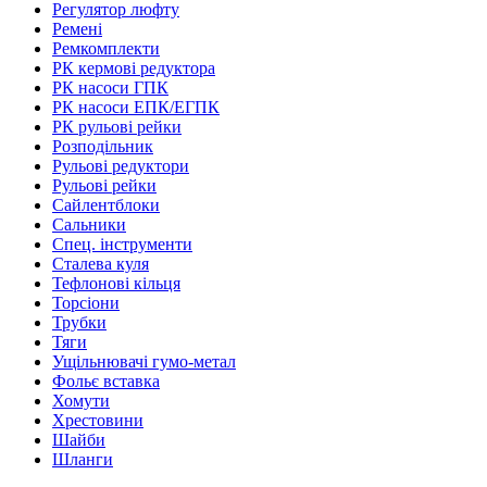
Регулятор люфту
Ремені
Ремкомплекти
РК кермові редуктора
РК насоси ГПК
РК насоси ЕПК/ЕГПК
РК рульові рейки
Розподільник
Рульові редуктори
Рульові рейки
Сайлентблоки
Сальники
Спец. інструменти
Сталева куля
Тефлонові кільця
Торсіони
Трубки
Тяги
Ущільнювачі гумо-метал
Фольє вставка
Хомути
Хрестовини
Шайби
Шланги