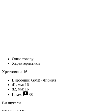
Опис товару
Характеристики
Хрестовина 16
Виробник:
GMB (Японія)
d1, мм:
16
d2, мм:
16
L, мм:
38
Ви шукали