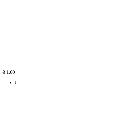
₴ 1.00
€