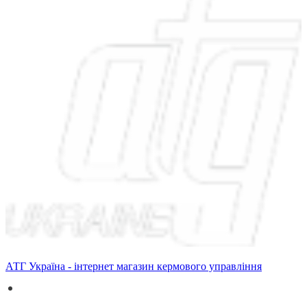
АТГ Україна - інтернет магазин кермового управління