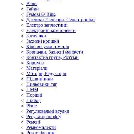
Вали
Гайки
Гумові O-Ring
Датчики, Сенсори, Сервотроніки
Електро запчастини
Електронні компоненти
Заглушки
Захисні кришки
Кільця гумово-метал
Ковпачки, Захисні манжети
Контактна група, Роз'єми
Корпуси
Матеріали
Мотори, Редуктори
Підшипники
Пильовики тяг
ПММ
Поршні
Провід
Різне
Регулювальні втулки
Регулятор люфту
Ремені
Ремкомплекти
Розподільник