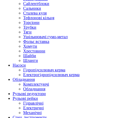
Сайлентблоки
Сальники
Сталева куля
Тефлонові кільця
Торсіони
Трубки
Тяги
Ущільнювачі гумо-метал
Фольє вставка
Хомути
Хрестовини
Шайби
Шланги
Насоси
Гідропідсилювач керма
Електрогідропідсилювач керма
Обладнання
Комплектуючі
Обладнання
Рульові редуктори
Рульові рейки
Гідравлічні
Електричні
Механічні
Спец. інструменти