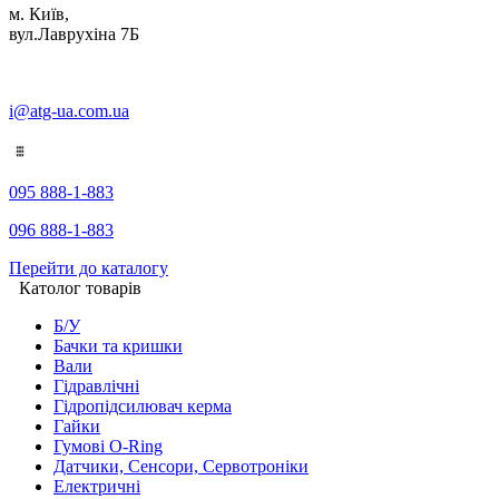
м. Київ,
вул.Лаврухіна 7Б
i@atg-ua.com.ua
095 888-1-883
096 888-1-883
Перейти до каталогу
Католог товарів
Б/У
Бачки та кришки
Вали
Гідравлічні
Гідропідсилювач керма
Гайки
Гумові O-Ring
Датчики, Сенсори, Сервотроніки
Електричні