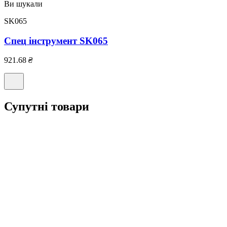
Ви шукали
SK065
Спец інструмент SK065
921.68
₴
Супутні товари