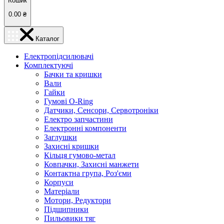
Кошик
0.00
₴
Каталог
Електропідсилювачі
Комплектуючі
Бачки та кришки
Вали
Гайки
Гумові O-Ring
Датчики, Сенсори, Сервотроніки
Електро запчастини
Електронні компоненти
Заглушки
Захисні кришки
Кільця гумово-метал
Ковпачки, Захисні манжети
Контактна група, Роз'єми
Корпуси
Матеріали
Мотори, Редуктори
Підшипники
Пильовики тяг