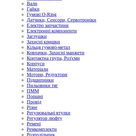
Вали
Гайки
Гумові O-Ring
Датчики, Сенсори, Сервотроніки
Електро запчастини
Електронні компоненти
Заглушки
Захисні кришки
Кільця гумово-метал
Ковпачки, Захисні манжети
Контактна група, Роз'єми
Корпуси
Матеріали
Мотори, Редуктори
Підшипники
Пильовики тяг
ПММ
Поршні
Провід
Різне
Регулювальні втулки
Регулятор люфту
Ремені
Ремкомплекти
Розподільник