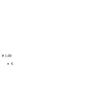
₴ 1.00
€