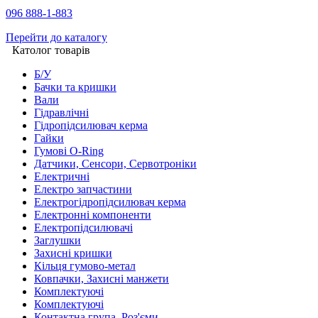
096 888-1-883
Перейти до каталогу
Католог товарів
Б/У
Бачки та кришки
Вали
Гідравлічні
Гідропідсилювач керма
Гайки
Гумові O-Ring
Датчики, Сенсори, Сервотроніки
Електричні
Електро запчастини
Електрогідропідсилювач керма
Електронні компоненти
Електропідсилювачі
Заглушки
Захисні кришки
Кільця гумово-метал
Ковпачки, Захисні манжети
Комплектуючі
Комплектуючі
Контактна група, Роз'єми