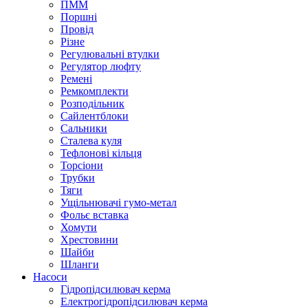
ПММ
Поршні
Провід
Різне
Регулювальні втулки
Регулятор люфту
Ремені
Ремкомплекти
Розподільник
Сайлентблоки
Сальники
Сталева куля
Тефлонові кільця
Торсіони
Трубки
Тяги
Ущільнювачі гумо-метал
Фольє вставка
Хомути
Хрестовини
Шайби
Шланги
Насоси
Гідропідсилювач керма
Електрогідропідсилювач керма