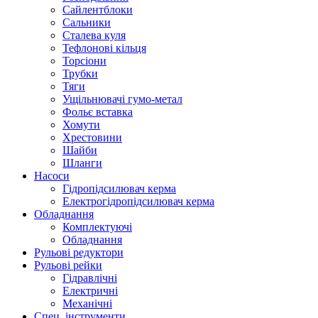
Сайлентблоки
Сальники
Сталева куля
Тефлонові кільця
Торсіони
Трубки
Тяги
Ущільнювачі гумо-метал
Фольє вставка
Хомути
Хрестовини
Шайби
Шланги
Насоси
Гідропідсилювач керма
Електрогідропідсилювач керма
Обладнання
Комплектуючі
Обладнання
Рульові редуктори
Рульові рейки
Гідравлічні
Електричні
Механічні
Спец. інструменти