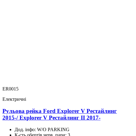
ER0015
Електричні
Рульова рейка Ford Explorer V Рестайлинг
2015-/ Explorer V Рестайлинг II 2017-
Дод. інфо:
W/O PARKING
К-сть обертів черв. пари:
3