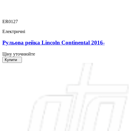
ER0127
Електричні
Рульова рейка Lincoln Continental 2016-
Ціну уточнюйте
Купити