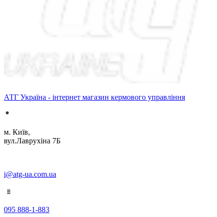
АТГ Україна - інтернет магазин кермового управління
м. Київ,
вул.Лаврухіна 7Б
i@atg-ua.com.ua
095 888-1-883