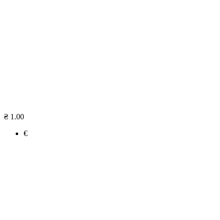
₴ 1.00
€