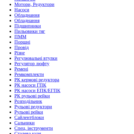
Мотори, Редуктори
Насоси
Обладнання
Обладнання
Підшипники
Пильовики тяг
ПММ
Поршні
Провід
Різне
Регулювальні втулки
Регулятор люфту
Ремені
Ремкомплекти
РК кермові редуктора
РК насоси ГПК
РК насоси ЕПК/ЕГПК
РК рульові рейки
Розподільник
Рульові редуктори
Рульові рейки
Сайлентблоки
Сальники
Спец. інструменти
Сталева куля