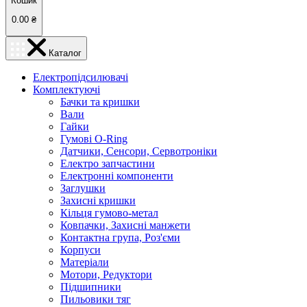
Кошик
0.00
₴
Каталог
Електропідсилювачі
Комплектуючі
Бачки та кришки
Вали
Гайки
Гумові O-Ring
Датчики, Сенсори, Сервотроніки
Електро запчастини
Електронні компоненти
Заглушки
Захисні кришки
Кільця гумово-метал
Ковпачки, Захисні манжети
Контактна група, Роз'єми
Корпуси
Матеріали
Мотори, Редуктори
Підшипники
Пильовики тяг