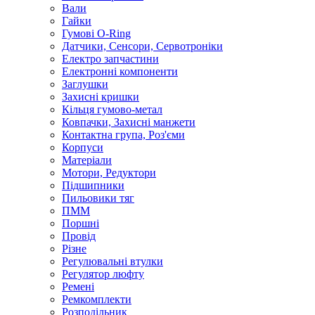
Вали
Гайки
Гумові O-Ring
Датчики, Сенсори, Сервотроніки
Електро запчастини
Електронні компоненти
Заглушки
Захисні кришки
Кільця гумово-метал
Ковпачки, Захисні манжети
Контактна група, Роз'єми
Корпуси
Матеріали
Мотори, Редуктори
Підшипники
Пильовики тяг
ПММ
Поршні
Провід
Різне
Регулювальні втулки
Регулятор люфту
Ремені
Ремкомплекти
Розподільник