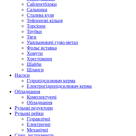
Сайлентблоки
Сальники
Сталева куля
Тефлонові кільця
Торсіони
Трубки
Тяги
Ущільнювачі гумо-метал
Фольє вставка
Хомути
Хрестовини
Шайби
Шланги
Насоси
Гідропідсилювач керма
Електрогідропідсилювач керма
Обладнання
Комплектуючі
Обладнання
Рульові редуктори
Рульові рейки
Гідравлічні
Електричні
Механічні
Спец. інструменти