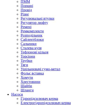
ПММ
Поршні
Провід
Різне
Регулювальні втулки
Регулятор люфту
Ремені
Ремкомплекти
Розподільник
Сайлентблоки
Сальники
Сталева куля
Тефлонові кільця
Торсіони
Трубки
Тяги
Ущільнювачі гумо-метал
Фольє вставка
Хомути
Хрестовини
Шайби
Шланги
Насоси
Гідропідсилювач керма
Електрогідропідсилювач керма