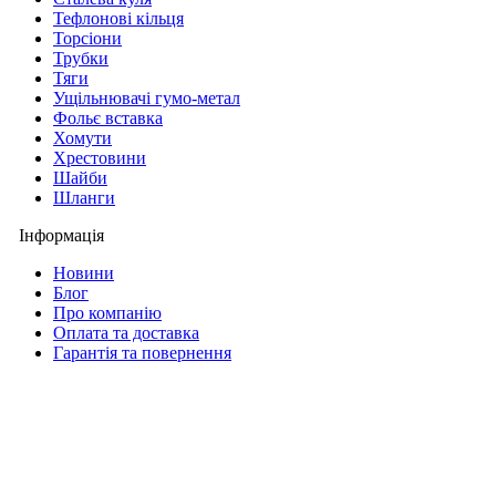
Тефлонові кільця
Торсіони
Трубки
Тяги
Ущільнювачі гумо-метал
Фольє вставка
Хомути
Хрестовини
Шайби
Шланги
Інформація
Новини
Блог
Про компанію
Оплата та доставка
Гарантія та повернення