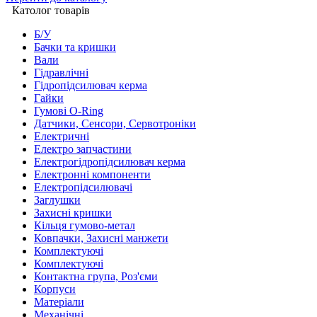
Католог товарів
Б/У
Бачки та кришки
Вали
Гідравлічні
Гідропідсилювач керма
Гайки
Гумові O-Ring
Датчики, Сенсори, Сервотроніки
Електричні
Електро запчастини
Електрогідропідсилювач керма
Електронні компоненти
Електропідсилювачі
Заглушки
Захисні кришки
Кільця гумово-метал
Ковпачки, Захисні манжети
Комплектуючі
Комплектуючі
Контактна група, Роз'єми
Корпуси
Матеріали
Механічні