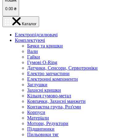
Кошик
0.00
₴
Каталог
Електропідсилювачі
Комплектуючі
Бачки та кришки
Вали
Гайки
Гумові O-Ring
Датчики, Сенсори, Сервотроніки
Електро запчастини
Електронні компоненти
Заглушки
Захисні кришки
Кільця гумово-метал
Ковпачки, Захисні манжети
Контактна група, Роз'єми
Корпуси
Матеріали
Мотори, Редуктори
Підшипники
Пильовики тяг