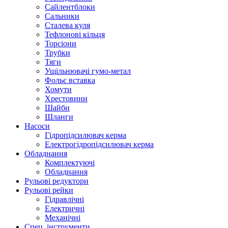
Сайлентблоки
Сальники
Сталева куля
Тефлонові кільця
Торсіони
Трубки
Тяги
Ущільнювачі гумо-метал
Фольє вставка
Хомути
Хрестовини
Шайби
Шланги
Насоси
Гідропідсилювач керма
Електрогідропідсилювач керма
Обладнання
Комплектуючі
Обладнання
Рульові редуктори
Рульові рейки
Гідравлічні
Електричні
Механічні
Спец. інструменти