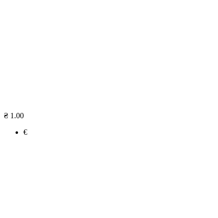
₴ 1.00
€