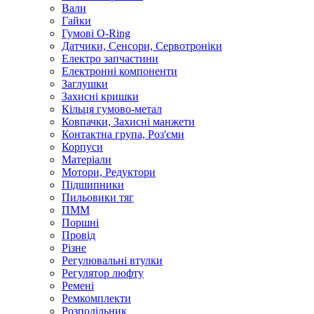
Вали
Гайки
Гумові O-Ring
Датчики, Сенсори, Сервотроніки
Електро запчастини
Електронні компоненти
Заглушки
Захисні кришки
Кільця гумово-метал
Ковпачки, Захисні манжети
Контактна група, Роз'єми
Корпуси
Матеріали
Мотори, Редуктори
Підшипники
Пильовики тяг
ПММ
Поршні
Провід
Різне
Регулювальні втулки
Регулятор люфту
Ремені
Ремкомплекти
Розподільник