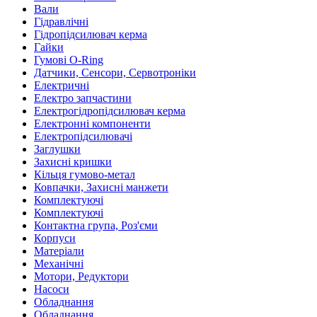
Вали
Гідравлічні
Гідропідсилювач керма
Гайки
Гумові O-Ring
Датчики, Сенсори, Сервотроніки
Електричні
Електро запчастини
Електрогідропідсилювач керма
Електронні компоненти
Електропідсилювачі
Заглушки
Захисні кришки
Кільця гумово-метал
Ковпачки, Захисні манжети
Комплектуючі
Комплектуючі
Контактна група, Роз'єми
Корпуси
Матеріали
Механічні
Мотори, Редуктори
Насоси
Обладнання
Обладнання