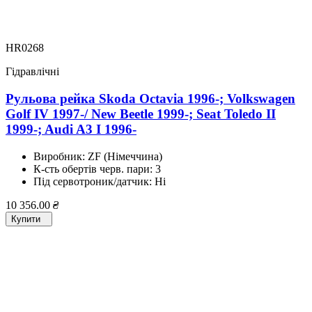
HR0268
Гідравлічні
Рульова рейка Skoda Octavia 1996-; Volkswagen
Golf IV 1997-/ New Beetle 1999-; Seat Toledo II
1999-; Audi A3 I 1996-
Виробник:
ZF (Німеччина)
К-сть обертів черв. пари:
3
Під сервотроник/датчик:
Ні
10 356.00
₴
Купити