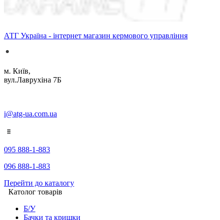
АТГ Україна - інтернет магазин кермового управління
м. Київ,
вул.Лаврухіна 7Б
i@atg-ua.com.ua
095 888-1-883
096 888-1-883
Перейти до каталогу
Католог товарів
Б/У
Бачки та кришки