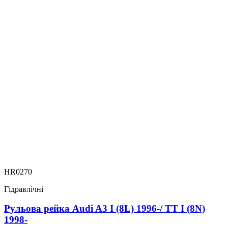
HR0270
Гідравлічні
Рульова рейка Audi A3 I (8L) 1996-/ TT I (8N)
1998-