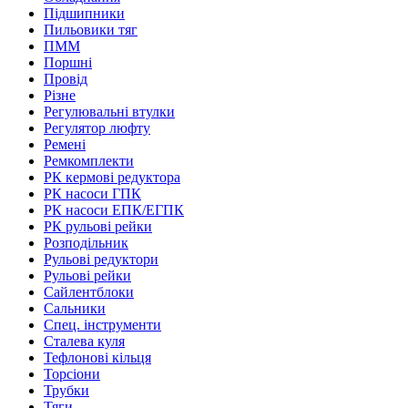
Підшипники
Пильовики тяг
ПММ
Поршні
Провід
Різне
Регулювальні втулки
Регулятор люфту
Ремені
Ремкомплекти
РК кермові редуктора
РК насоси ГПК
РК насоси ЕПК/ЕГПК
РК рульові рейки
Розподільник
Рульові редуктори
Рульові рейки
Сайлентблоки
Сальники
Спец. інструменти
Сталева куля
Тефлонові кільця
Торсіони
Трубки
Тяги