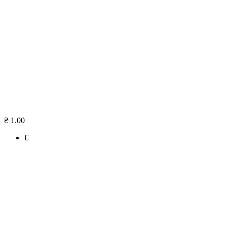
₴ 1.00
€