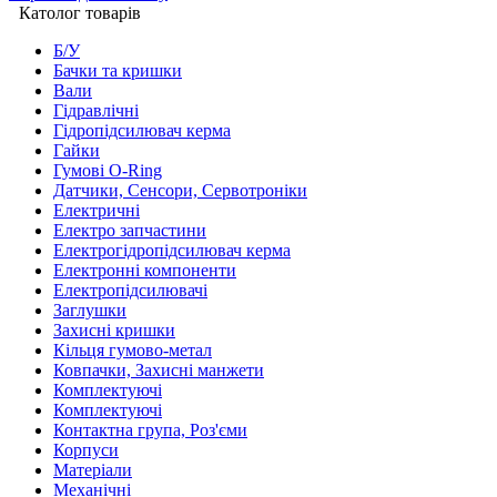
Католог товарів
Б/У
Бачки та кришки
Вали
Гідравлічні
Гідропідсилювач керма
Гайки
Гумові O-Ring
Датчики, Сенсори, Сервотроніки
Електричні
Електро запчастини
Електрогідропідсилювач керма
Електронні компоненти
Електропідсилювачі
Заглушки
Захисні кришки
Кільця гумово-метал
Ковпачки, Захисні манжети
Комплектуючі
Комплектуючі
Контактна група, Роз'єми
Корпуси
Матеріали
Механічні