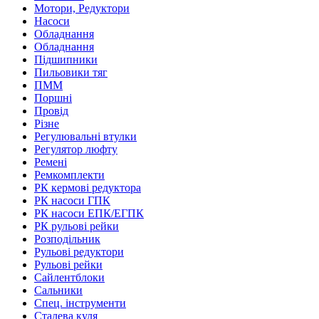
Мотори, Редуктори
Насоси
Обладнання
Обладнання
Підшипники
Пильовики тяг
ПММ
Поршні
Провід
Різне
Регулювальні втулки
Регулятор люфту
Ремені
Ремкомплекти
РК кермові редуктора
РК насоси ГПК
РК насоси ЕПК/ЕГПК
РК рульові рейки
Розподільник
Рульові редуктори
Рульові рейки
Сайлентблоки
Сальники
Спец. інструменти
Сталева куля