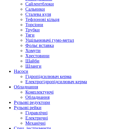
Сайлентблоки
Сальники
Сталева куля
Тефлонові кільця
Торсіони
Трубки
Тяги
Ущільнювачі гумо-метал
Фольє вставка
Хомути
Хрестовини
Шайби
Шланги
Насоси
Гідропідсилювач керма
Електрогідропідсилювач керма
Обладнання
Комплектуючі
Обладнання
Рульові редуктори
Рульові рейки
Гідравлічні
Електричні
Механічні
Спец. інструменти