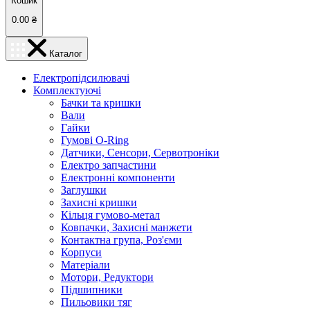
Кошик
0.00
₴
Каталог
Електропідсилювачі
Комплектуючі
Бачки та кришки
Вали
Гайки
Гумові O-Ring
Датчики, Сенсори, Сервотроніки
Електро запчастини
Електронні компоненти
Заглушки
Захисні кришки
Кільця гумово-метал
Ковпачки, Захисні манжети
Контактна група, Роз'єми
Корпуси
Матеріали
Мотори, Редуктори
Підшипники
Пильовики тяг