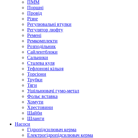
ПММ
Поршні
Провід
Різне
Регулювальні втулки
Регулятор люфту
Ремені
Ремкомплекти
Розподільник
Сайлентблоки
Сальники
Сталева куля
Тефлонові кільця
Торсіони
Трубки
Тяги
Ущільнювачі гумо-метал
Фольє вставка
Хомути
Хрестовини
Шайби
Шланги
Насоси
Гідропідсилювач керма
Електрогідропідсилювач керма