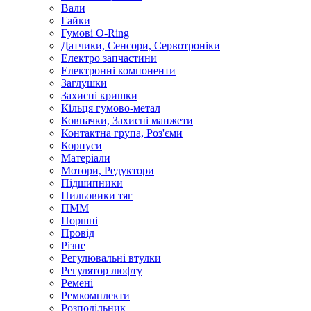
Вали
Гайки
Гумові O-Ring
Датчики, Сенсори, Сервотроніки
Електро запчастини
Електронні компоненти
Заглушки
Захисні кришки
Кільця гумово-метал
Ковпачки, Захисні манжети
Контактна група, Роз'єми
Корпуси
Матеріали
Мотори, Редуктори
Підшипники
Пильовики тяг
ПММ
Поршні
Провід
Різне
Регулювальні втулки
Регулятор люфту
Ремені
Ремкомплекти
Розподільник