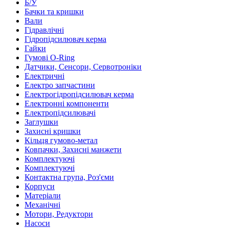
Б/У
Бачки та кришки
Вали
Гідравлічні
Гідропідсилювач керма
Гайки
Гумові O-Ring
Датчики, Сенсори, Сервотроніки
Електричні
Електро запчастини
Електрогідропідсилювач керма
Електронні компоненти
Електропідсилювачі
Заглушки
Захисні кришки
Кільця гумово-метал
Ковпачки, Захисні манжети
Комплектуючі
Комплектуючі
Контактна група, Роз'єми
Корпуси
Матеріали
Механічні
Мотори, Редуктори
Насоси