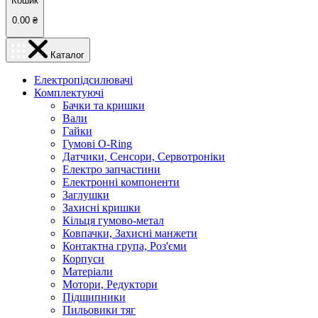
Кошик
0.00
₴
Каталог
Електропідсилювачі
Комплектуючі
Бачки та кришки
Вали
Гайки
Гумові O-Ring
Датчики, Сенсори, Сервотроніки
Електро запчастини
Електронні компоненти
Заглушки
Захисні кришки
Кільця гумово-метал
Ковпачки, Захисні манжети
Контактна група, Роз'єми
Корпуси
Матеріали
Мотори, Редуктори
Підшипники
Пильовики тяг