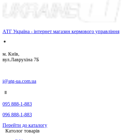
АТГ Україна - інтернет магазин кермового управління
м. Київ,
вул.Лаврухіна 7Б
i@atg-ua.com.ua
095 888-1-883
096 888-1-883
Перейти до каталогу
Католог товарів