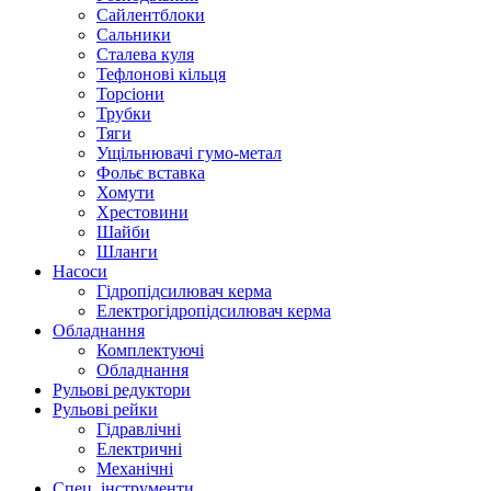
Сайлентблоки
Сальники
Сталева куля
Тефлонові кільця
Торсіони
Трубки
Тяги
Ущільнювачі гумо-метал
Фольє вставка
Хомути
Хрестовини
Шайби
Шланги
Насоси
Гідропідсилювач керма
Електрогідропідсилювач керма
Обладнання
Комплектуючі
Обладнання
Рульові редуктори
Рульові рейки
Гідравлічні
Електричні
Механічні
Спец. інструменти