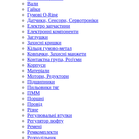
Вали
Гайки
Гумові O-Ring
Датчики, Сенсори, Сервотроніки
Електро запчастини
Електронні компоненти
Заглушки
Захисні кришки
Кільця гумово-метал
Ковпачки, Захисні манжети
Контактна група, Роз'єми
Корпуси
Матеріали
Мотори, Редуктори
Підшипники
Пильовики тяг
ПММ
Поршні
Провід
Різне
Регулювальні втулки
Регулятор люфту
Ремені
Ремкомплекти
Розподільник