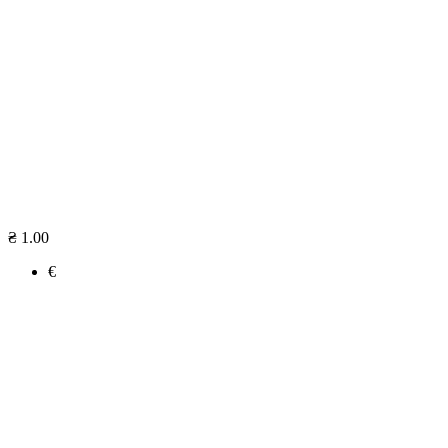
₴ 1.00
€