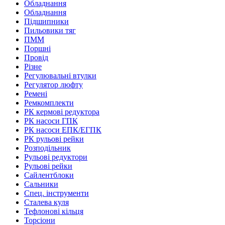
Обладнання
Обладнання
Підшипники
Пильовики тяг
ПММ
Поршні
Провід
Різне
Регулювальні втулки
Регулятор люфту
Ремені
Ремкомплекти
РК кермові редуктора
РК насоси ГПК
РК насоси ЕПК/ЕГПК
РК рульові рейки
Розподільник
Рульові редуктори
Рульові рейки
Сайлентблоки
Сальники
Спец. інструменти
Сталева куля
Тефлонові кільця
Торсіони