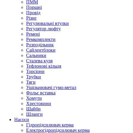
ПММ
Поршні
Провід
Різне
Регулювальні втулки
Регулятор люфту
Ремені
Ремкомплекти
Розподільник
Сайлентблоки
Сальники
Сталева куля
Тефлонові кільця
Торсіони
Трубки
Тяги
Ущільнювачі гумо-метал
Фольє вставка
Хомути
Хрестовини
Шайби
Шланги
Насоси
Гідропідсилювач керма
Електрогідропідсилювач керма