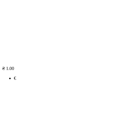
₴ 1.00
€