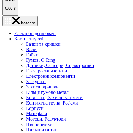
Кошик
0.00
₴
Каталог
Електропідсилювачі
Комплектуючі
Бачки та кришки
Вали
Гайки
Гумові O-Ring
Датчики, Сенсори, Сервотроніки
Електро запчастини
Електронні компоненти
Заглушки
Захисні кришки
Кільця гумово-метал
Ковпачки, Захисні манжети
Контактна група, Роз'єми
Корпуси
Матеріали
Мотори, Редуктори
Підшипники
Пильовики тяг