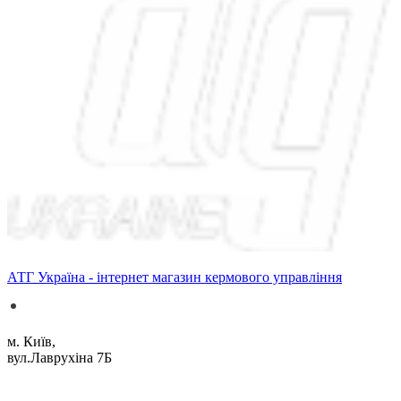
АТГ Україна - інтернет магазин кермового управління
м. Київ,
вул.Лаврухіна 7Б