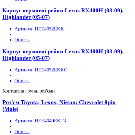
Корпус кермової рейки Lexus RX400H (03-09),
Highlander (05-07)
Артикул:
HEE4052EKR
Опис:
-
Корпус кермової рейки Lexus RX400H (03-09),
Highlander (05-07)
Артикул:
HEE4052EKRC
Опис:
-
Контактна група, роз'єми
Роз'єм Toyota; Lexus; Nissan; Chevrolet 8pin
(Male)
Артикул:
HEE4040EKT3
Опис:
-