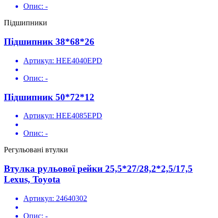
Опис:
-
Підшипники
Підшипник 38*68*26
Артикул:
HEE4040EPD
Опис:
-
Підшипник 50*72*12
Артикул:
HEE4085EPD
Опис:
-
Регульовані втулки
Втулка рульової рейки 25,5*27/28,2*2,5/17,5
Lexus, Toyota
Артикул:
24640302
Опис:
-