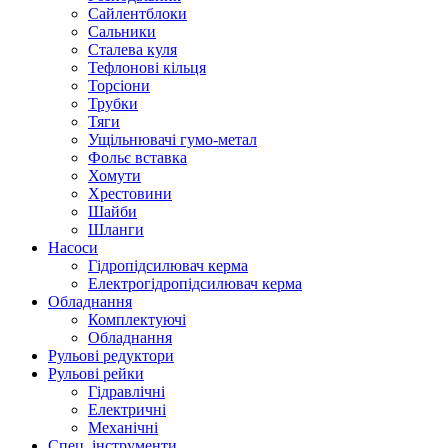
Сайлентблоки
Сальники
Сталева куля
Тефлонові кільця
Торсіони
Трубки
Тяги
Ущільнювачі гумо-метал
Фольє вставка
Хомути
Хрестовини
Шайби
Шланги
Насоси
Гідропідсилювач керма
Електрогідропідсилювач керма
Обладнання
Комплектуючі
Обладнання
Рульові редуктори
Рульові рейки
Гідравлічні
Електричні
Механічні
Спец. інструменти