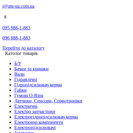
i@atg-ua.com.ua
095 888-1-883
096 888-1-883
Перейти до каталогу
Католог товарів
Б/У
Бачки та кришки
Вали
Гідравлічні
Гідропідсилювач керма
Гайки
Гумові O-Ring
Датчики, Сенсори, Сервотроніки
Електричні
Електро запчастини
Електрогідропідсилювач керма
Електронні компоненти
Електропідсилювачі
Заглушки