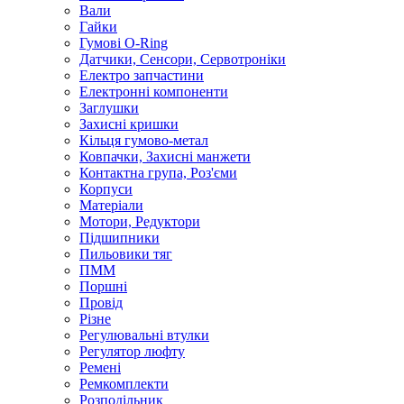
Вали
Гайки
Гумові O-Ring
Датчики, Сенсори, Сервотроніки
Електро запчастини
Електронні компоненти
Заглушки
Захисні кришки
Кільця гумово-метал
Ковпачки, Захисні манжети
Контактна група, Роз'єми
Корпуси
Матеріали
Мотори, Редуктори
Підшипники
Пильовики тяг
ПММ
Поршні
Провід
Різне
Регулювальні втулки
Регулятор люфту
Ремені
Ремкомплекти
Розподільник