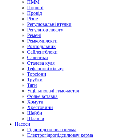
ПММ
Поршні
Провід
Різне
Регулювальні втулки
Регулятор люфту
Ремені
Ремкомплекти
Розподільник
Сайлентблоки
Сальники
Сталева куля
Тефлонові кільця
Торсіони
Трубки
Тяги
Ущільнювачі гумо-метал
Фольє вставка
Хомути
Хрестовини
Шайби
Шланги
Насоси
Гідропідсилювач керма
Електрогідропідсилювач керма