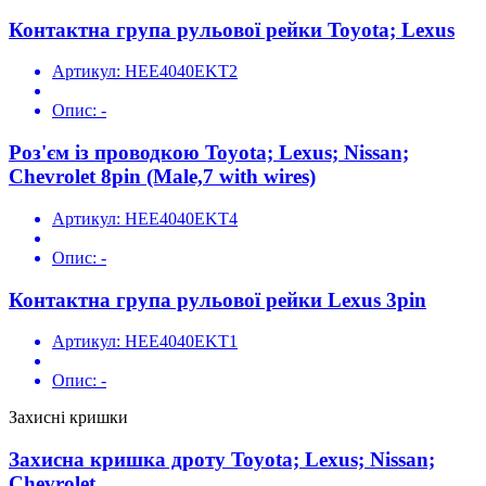
Контактна група рульової рейки Toyota; Lexus
Артикул:
HEE4040EKT2
Опис:
-
Роз'єм із проводкою Toyota; Lexus; Nissan;
Chevrolet 8pin (Male,7 with wires)
Артикул:
HEE4040EKT4
Опис:
-
Контактна група рульової рейки Lexus 3pin
Артикул:
HEE4040EKT1
Опис:
-
Захисні кришки
Захисна кришка дроту Toyota; Lexus; Nissan;
Chevrolet