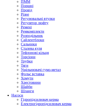
ПММ
Поршні
Провід
Різне
Регулювальні втулки
Регулятор люфту
Ремені
Ремкомплекти
Розподільник
Сайлентблоки
Сальники
Сталева куля
Тефлонові кільця
Торсіони
Трубки
Тяги
Ущільнювачі гумо-метал
Фольє вставка
Хомути
Хрестовини
Шайби
Шланги
Насоси
Гідропідсилювач керма
Електрогідропідсилювач керма