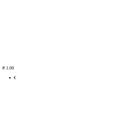
₴ 1.00
€