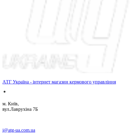
АТГ Україна - інтернет магазин кермового управління
м. Київ,
вул.Лаврухіна 7Б
i@atg-ua.com.ua