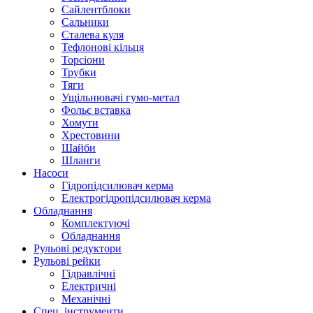
Сайлентблоки
Сальники
Сталева куля
Тефлонові кільця
Торсіони
Трубки
Тяги
Ущільнювачі гумо-метал
Фольє вставка
Хомути
Хрестовини
Шайби
Шланги
Насоси
Гідропідсилювач керма
Електрогідропідсилювач керма
Обладнання
Комплектуючі
Обладнання
Рульові редуктори
Рульові рейки
Гідравлічні
Електричні
Механічні
Спец. інструменти