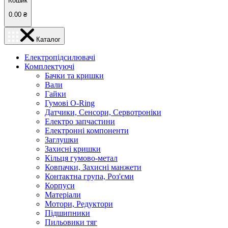
Кошик
0.00
₴
Каталог
Електропідсилювачі
Комплектуючі
Бачки та кришки
Вали
Гайки
Гумові O-Ring
Датчики, Сенсори, Сервотроніки
Електро запчастини
Електронні компоненти
Заглушки
Захисні кришки
Кільця гумово-метал
Ковпачки, Захисні манжети
Контактна група, Роз'єми
Корпуси
Матеріали
Мотори, Редуктори
Підшипники
Пильовики тяг