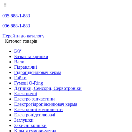
095 888-1-883
096 888-1-883
Перейти до каталогу
Католог товарів
Б/У
Бачки та кришки
Вали
Гідравлічні
Гідропідсилювач керма
Гайки
Гумові O-Ring
Датчики, Сенсори, Сервотроніки
Електричні
Електро запчастини
Електрогідропідсилювач керма
Електронні компоненти
Електропідсилювачі
Заглушки
Захисні кришки
Кільця гумово-метал