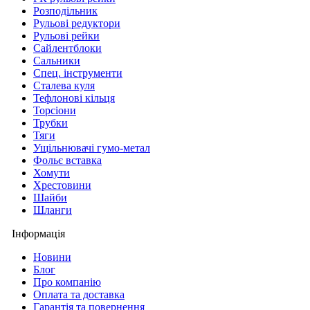
Розподільник
Рульові редуктори
Рульові рейки
Сайлентблоки
Сальники
Спец. інструменти
Сталева куля
Тефлонові кільця
Торсіони
Трубки
Тяги
Ущільнювачі гумо-метал
Фольє вставка
Хомути
Хрестовини
Шайби
Шланги
Інформація
Новини
Блог
Про компанію
Оплата та доставка
Гарантія та повернення