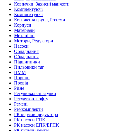
Ковпачки, Захисні манжети
Комплектуючі
Комплектуючі
Контактна група, Роз'єми
Корпуси
Матеріали
Механічні
Мотори, Редуктори
Насоси
Обладнання
Обладнання
Підшипники
Пильовики тяг
ПММ
Поршні
Провід
Різне
Регулювальні втулки
Регулятор люфту
Ремені
Ремкомплекти
РК кермові редуктора
РК насоси ГПК
РК насоси ЕПК/ЕГПК
РК рульові рейки