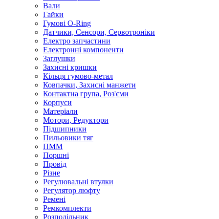
Вали
Гайки
Гумові O-Ring
Датчики, Сенсори, Сервотроніки
Електро запчастини
Електронні компоненти
Заглушки
Захисні кришки
Кільця гумово-метал
Ковпачки, Захисні манжети
Контактна група, Роз'єми
Корпуси
Матеріали
Мотори, Редуктори
Підшипники
Пильовики тяг
ПММ
Поршні
Провід
Різне
Регулювальні втулки
Регулятор люфту
Ремені
Ремкомплекти
Розподільник