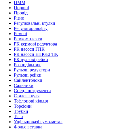
ПММ
Поршні
Провід
Різне
Регулювальні втулки
Регулятор люфту
Ремені
Ремкомплекти
РК кермові редуктора
РК насоси ГПК
РК насоси ЕПК/ЕГПК
РК рульові рейки
Розподільник
Рульові редуктори
Рульові рейки
Сайлентблоки
Сальники
Спец. інструменти
Сталева куля
Тефлонові кільця
Торсіони
Трубки
Тяги
Ущільнювачі гумо-метал
Фольє вставка