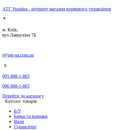
АТГ Україна - інтернет магазин кермового управління
м. Київ,
вул.Лаврухіна 7Б
i@atg-ua.com.ua
095 888-1-883
096 888-1-883
Перейти до каталогу
Католог товарів
Б/У
Бачки та кришки
Вали
Гідравлічні