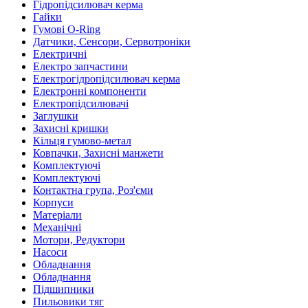
Гідропідсилювач керма
Гайки
Гумові O-Ring
Датчики, Сенсори, Сервотроніки
Електричні
Електро запчастини
Електрогідропідсилювач керма
Електронні компоненти
Електропідсилювачі
Заглушки
Захисні кришки
Кільця гумово-метал
Ковпачки, Захисні манжети
Комплектуючі
Комплектуючі
Контактна група, Роз'єми
Корпуси
Матеріали
Механічні
Мотори, Редуктори
Насоси
Обладнання
Обладнання
Підшипники
Пильовики тяг