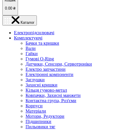
Кошик
0.00
₴
Каталог
Електропідсилювачі
Комплектуючі
Бачки та кришки
Вали
Гайки
Гумові O-Ring
Датчики, Сенсори, Сервотроніки
Електро запчастини
Електронні компоненти
Заглушки
Захисні кришки
Кільця гумово-метал
Ковпачки, Захисні манжети
Контактна група, Роз'єми
Корпуси
Матеріали
Мотори, Редуктори
Підшипники
Пильовики тяг