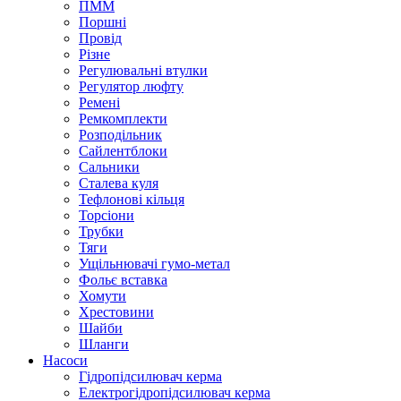
ПММ
Поршні
Провід
Різне
Регулювальні втулки
Регулятор люфту
Ремені
Ремкомплекти
Розподільник
Сайлентблоки
Сальники
Сталева куля
Тефлонові кільця
Торсіони
Трубки
Тяги
Ущільнювачі гумо-метал
Фольє вставка
Хомути
Хрестовини
Шайби
Шланги
Насоси
Гідропідсилювач керма
Електрогідропідсилювач керма