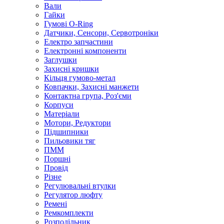
Вали
Гайки
Гумові O-Ring
Датчики, Сенсори, Сервотроніки
Електро запчастини
Електронні компоненти
Заглушки
Захисні кришки
Кільця гумово-метал
Ковпачки, Захисні манжети
Контактна група, Роз'єми
Корпуси
Матеріали
Мотори, Редуктори
Підшипники
Пильовики тяг
ПММ
Поршні
Провід
Різне
Регулювальні втулки
Регулятор люфту
Ремені
Ремкомплекти
Розподільник