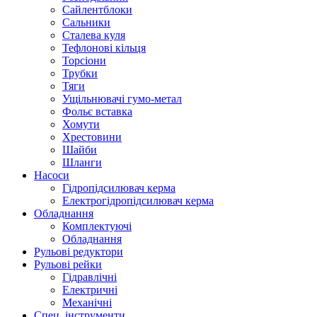
Сайлентблоки
Сальники
Сталева куля
Тефлонові кільця
Торсіони
Трубки
Тяги
Ущільнювачі гумо-метал
Фольє вставка
Хомути
Хрестовини
Шайби
Шланги
Насоси
Гідропідсилювач керма
Електрогідропідсилювач керма
Обладнання
Комплектуючі
Обладнання
Рульові редуктори
Рульові рейки
Гідравлічні
Електричні
Механічні
Спец. інструменти