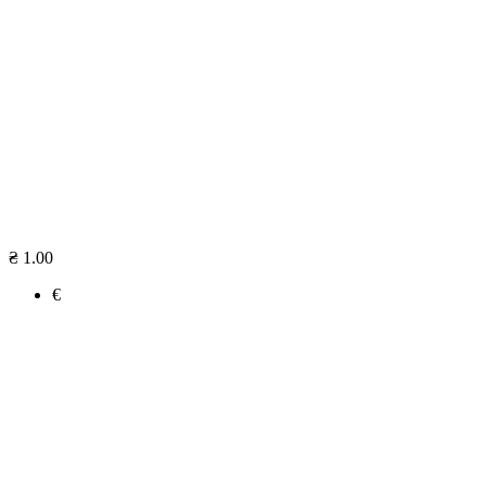
₴ 1.00
€