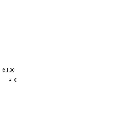
₴ 1.00
€