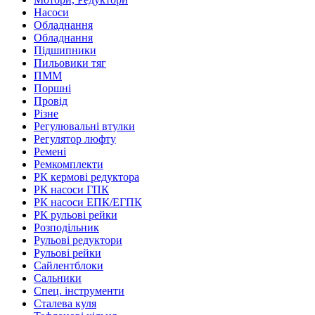
Насоси
Обладнання
Обладнання
Підшипники
Пильовики тяг
ПММ
Поршні
Провід
Різне
Регулювальні втулки
Регулятор люфту
Ремені
Ремкомплекти
РК кермові редуктора
РК насоси ГПК
РК насоси ЕПК/ЕГПК
РК рульові рейки
Розподільник
Рульові редуктори
Рульові рейки
Сайлентблоки
Сальники
Спец. інструменти
Сталева куля