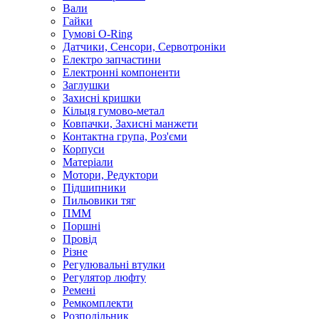
Вали
Гайки
Гумові O-Ring
Датчики, Сенсори, Сервотроніки
Електро запчастини
Електронні компоненти
Заглушки
Захисні кришки
Кільця гумово-метал
Ковпачки, Захисні манжети
Контактна група, Роз'єми
Корпуси
Матеріали
Мотори, Редуктори
Підшипники
Пильовики тяг
ПММ
Поршні
Провід
Різне
Регулювальні втулки
Регулятор люфту
Ремені
Ремкомплекти
Розподільник