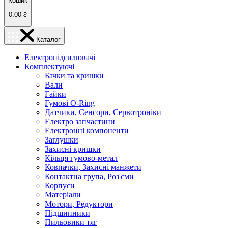
Кошик
0.00
₴
Каталог
Електропідсилювачі
Комплектуючі
Бачки та кришки
Вали
Гайки
Гумові O-Ring
Датчики, Сенсори, Сервотроніки
Електро запчастини
Електронні компоненти
Заглушки
Захисні кришки
Кільця гумово-метал
Ковпачки, Захисні манжети
Контактна група, Роз'єми
Корпуси
Матеріали
Мотори, Редуктори
Підшипники
Пильовики тяг