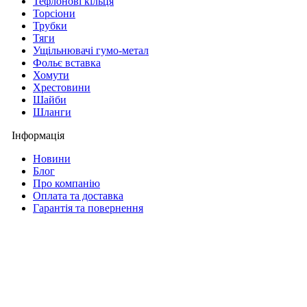
Тефлонові кільця
Торсіони
Трубки
Тяги
Ущільнювачі гумо-метал
Фольє вставка
Хомути
Хрестовини
Шайби
Шланги
Інформація
Новини
Блог
Про компанію
Оплата та доставка
Гарантія та повернення