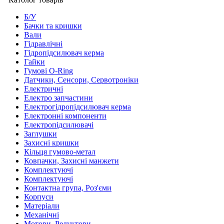
Б/У
Бачки та кришки
Вали
Гідравлічні
Гідропідсилювач керма
Гайки
Гумові O-Ring
Датчики, Сенсори, Сервотроніки
Електричні
Електро запчастини
Електрогідропідсилювач керма
Електронні компоненти
Електропідсилювачі
Заглушки
Захисні кришки
Кільця гумово-метал
Ковпачки, Захисні манжети
Комплектуючі
Комплектуючі
Контактна група, Роз'єми
Корпуси
Матеріали
Механічні
Мотори, Редуктори