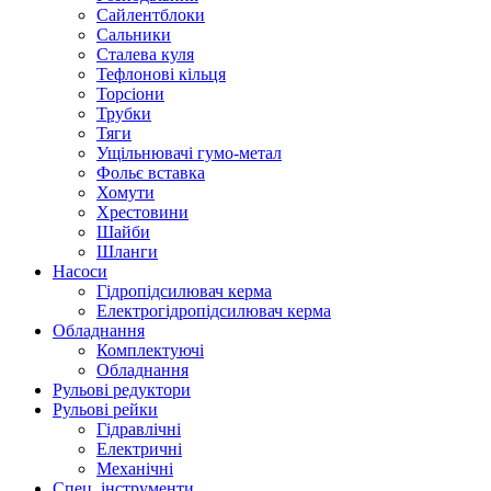
Сайлентблоки
Сальники
Сталева куля
Тефлонові кільця
Торсіони
Трубки
Тяги
Ущільнювачі гумо-метал
Фольє вставка
Хомути
Хрестовини
Шайби
Шланги
Насоси
Гідропідсилювач керма
Електрогідропідсилювач керма
Обладнання
Комплектуючі
Обладнання
Рульові редуктори
Рульові рейки
Гідравлічні
Електричні
Механічні
Спец. інструменти