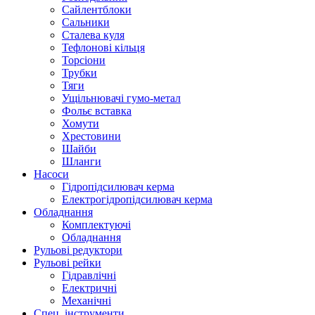
Сайлентблоки
Сальники
Сталева куля
Тефлонові кільця
Торсіони
Трубки
Тяги
Ущільнювачі гумо-метал
Фольє вставка
Хомути
Хрестовини
Шайби
Шланги
Насоси
Гідропідсилювач керма
Електрогідропідсилювач керма
Обладнання
Комплектуючі
Обладнання
Рульові редуктори
Рульові рейки
Гідравлічні
Електричні
Механічні
Спец. інструменти