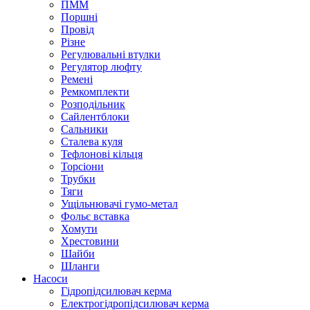
ПММ
Поршні
Провід
Різне
Регулювальні втулки
Регулятор люфту
Ремені
Ремкомплекти
Розподільник
Сайлентблоки
Сальники
Сталева куля
Тефлонові кільця
Торсіони
Трубки
Тяги
Ущільнювачі гумо-метал
Фольє вставка
Хомути
Хрестовини
Шайби
Шланги
Насоси
Гідропідсилювач керма
Електрогідропідсилювач керма