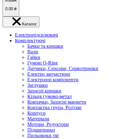
Кошик
0.00
₴
Каталог
Електропідсилювачі
Комплектуючі
Бачки та кришки
Вали
Гайки
Гумові O-Ring
Датчики, Сенсори, Сервотроніки
Електро запчастини
Електронні компоненти
Заглушки
Захисні кришки
Кільця гумово-метал
Ковпачки, Захисні манжети
Контактна група, Роз'єми
Корпуси
Матеріали
Мотори, Редуктори
Підшипники
Пильовики тяг