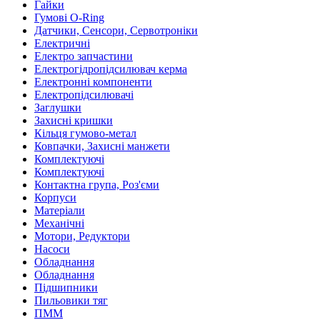
Гайки
Гумові O-Ring
Датчики, Сенсори, Сервотроніки
Електричні
Електро запчастини
Електрогідропідсилювач керма
Електронні компоненти
Електропідсилювачі
Заглушки
Захисні кришки
Кільця гумово-метал
Ковпачки, Захисні манжети
Комплектуючі
Комплектуючі
Контактна група, Роз'єми
Корпуси
Матеріали
Механічні
Мотори, Редуктори
Насоси
Обладнання
Обладнання
Підшипники
Пильовики тяг
ПММ