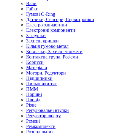
Вали
Гайки
Гумові O-Ring
Датчики, Сенсори, Сервотроніки
Електро запчастини
Електронні компоненти
Заглушки
Захисні кришки
Кільця гумово-метал
Ковпачки, Захисні манжети
Контактна група, Роз'єми
Корпуси
Матеріали
Мотори, Редуктори
Підшипники
Пильовики тяг
ПММ
Поршні
Провід
Різне
Регулювальні втулки
Регулятор люфту
Ремені
Ремкомплекти
Розподільник