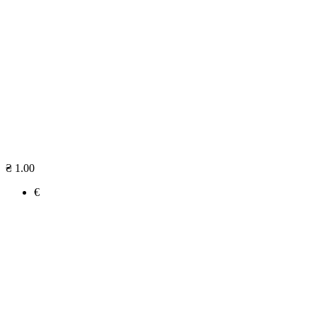
₴ 1.00
€