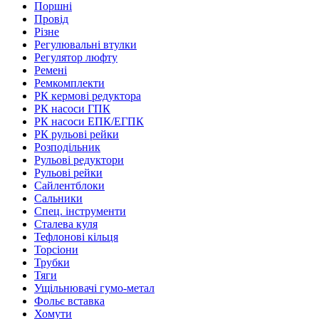
Поршні
Провід
Різне
Регулювальні втулки
Регулятор люфту
Ремені
Ремкомплекти
РК кермові редуктора
РК насоси ГПК
РК насоси ЕПК/ЕГПК
РК рульові рейки
Розподільник
Рульові редуктори
Рульові рейки
Сайлентблоки
Сальники
Спец. інструменти
Сталева куля
Тефлонові кільця
Торсіони
Трубки
Тяги
Ущільнювачі гумо-метал
Фольє вставка
Хомути