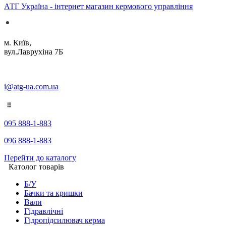
АТГ Україна - інтернет магазин кермового управління
м. Київ,
вул.Лаврухіна 7Б
i@atg-ua.com.ua
095 888-1-883
096 888-1-883
Перейти до каталогу
Католог товарів
Б/У
Бачки та кришки
Вали
Гідравлічні
Гідропідсилювач керма